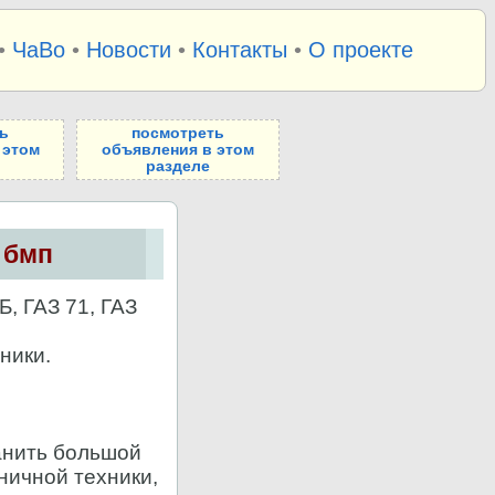
•
ЧаВо
•
Новости
•
Контакты
•
О проекте
ь
посмотреть
 этом
объявления в этом
разделе
, бмп
, ГАЗ 71, ГАЗ
ники.
анить большой
ничной техники,