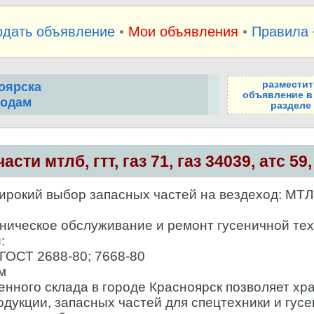
одать объявление
•
Мои объявления
•
Правила
разместит
оярска
объявление в
родам
разделе
асти мтлб, гтт, газ 71, газ 34039, атс 59
окий выбор запасных частей на вездеход: МТЛБ
ническое обслуживание и ремонт гусеничной тех
:
ГОСТ 2688-80; 7668-80
м
енного склада в городе Красноярск позволяет хр
дукции, запасных частей для спецтехники и гусе