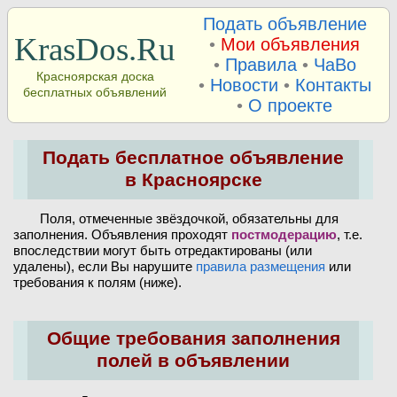
Подать объявление
KrasDos.Ru
•
Мои объявления
•
Правила
•
ЧаВо
Красноярская доска
•
Новости
•
Контакты
бесплатных объявлений
•
О проекте
Подать бесплатное объявление
в Красноярске
Поля, отмеченные звёздочкой, обязательны для
заполнения. Объявления проходят
постмодерацию
, т.е.
впоследствии могут быть отредактированы (или
удалены), если Вы нарушите
правила размещения
или
требования к полям (ниже).
Общие требования заполнения
полей в объявлении