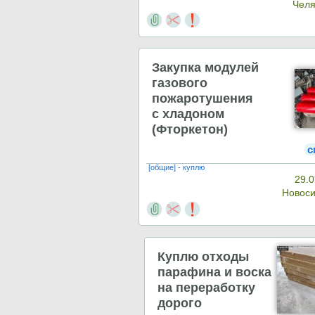
Чел
Закупка модулей
газового
пожаротушения
с хладоном
(Фторкетон)
с
[общие] - куплю
29.0
Новос
Куплю отходы
парафина и воска
на переработку
дорого