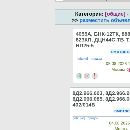
Категория:
[общие] -
>>
разместить объяв
4055А, БНК-12ТК, 88
623КП, ДЦН44С-ТВ-Т,
НП25-5
смотрет
[общие] - продам
05.08.2026 
Москва
8Д2.966.603, 8Д2.966.2
8Д2.966.085, 8Д2.966.0
402/014Б
смотре
[общие] - продам
04.08.2026
Москва