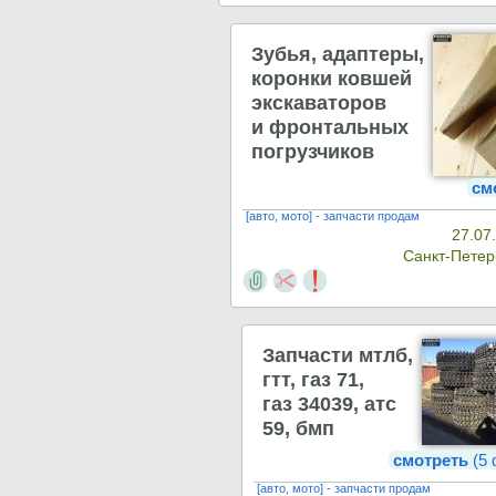
Зубья, адаптеры,
коронки ковшей
экскаваторов
и фронтальных
погрузчиков
см
[авто, мото] - запчасти продам
27.07
Санкт-Пете
Запчасти мтлб,
гтт, газ 71,
газ 34039, атс
59, бмп
смотреть
(5 
[авто, мото] - запчасти продам