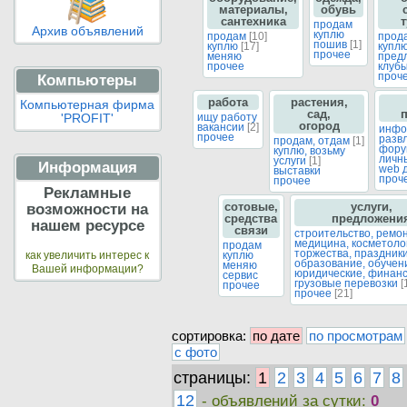
материалы,
обувь
сантехника
продам
Архив объявлений
куплю
продам
[10]
прод
пошив
[1]
куплю
[17]
купл
прочее
меняю
пред
прочее
клуб
проч
Компьютеры
работа
растения,
Компьютерная фирма
сад,
ищу работу
'PROFIT'
огород
вакансии
[2]
инфо
прочее
разв
продам, отдам
[1]
фору
куплю, возьму
личн
услуги
[1]
Информация
web 
выставки
проч
прочее
Рекламные
сотовые,
услуги,
возможности на
средства
предложени
нашем ресурсе
связи
строительство, ремо
медицина, косметол
продам
торжества, праздник
куплю
как увеличить интерес к
образование, обуче
меняю
Вашей информации?
юридические, финан
сервис
грузовые перевозки
[
прочее
прочее
[21]
сортировка:
по дате
по просмотрам
с фото
страницы:
1
2
3
4
5
6
7
8
12
- объявлений за сутки:
0