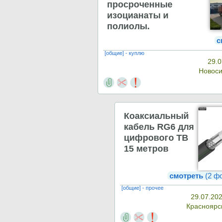
просроченные
изоцианаты и
полиолы.
с
[общие] - куплю
29.0
Новос
Коаксиальный
кабель RG6 для
цифрового ТВ
15 метров
смотреть
(2 ф
[общие] - прочее
29.07.202
Красноярс