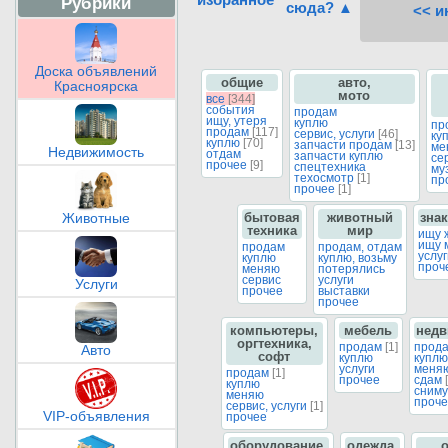
Рубрики
сюда? ▲
<< и
Доска объявлений
общие
авто,
Красноярска
мото
все
[344]
события
продам
ищу, утеря
куплю
пр
продам
[117]
сервис, услуги
[46]
ку
куплю
[70]
запчасти продам
[13]
ме
Недвижимость
отдам
запчасти куплю
се
прочее
[9]
спецтехника
му
техосмотр
[1]
пр
прочее
[1]
бытовая
животный
зна
Животные
техника
мир
ищу 
ищу 
продам
продам, отдам
услу
куплю
куплю, возьму
проч
меняю
потерялись
сервис
услуги
Услуги
прочее
выставки
прочее
компьютеры,
мебель
недв
оргтехника,
продам
[1]
прод
Авто
софт
куплю
куплю
услуги
меня
продам
[1]
прочее
сдам
куплю
сниму
меняю
проче
сервис, услуги
[1]
VIP-объявления
прочее
оборудование,
одежда,