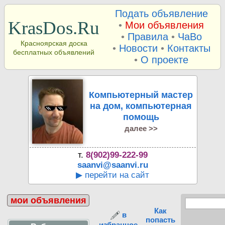
Подать объявление
KrasDos.Ru
•
Мои объявления
•
Правила
•
ЧаВо
Красноярская доска
•
Новости
•
Контакты
бесплатных объявлений
•
О проекте
Компьютерный мастер
на дом, компьютерная
помощь
далее >>
т.
8(902)99-222-99
saanvi@saanvi.ru
▶ перейти на сайт
мои объявления
Как
в
попасть
избранное