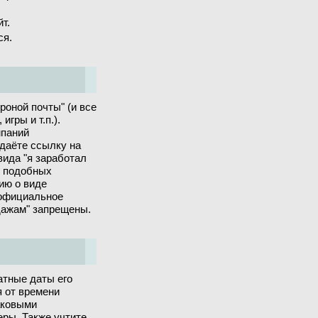
т.
ся.
роной почты" (и все
гры и т.п.).
мпаний
 даёте ссылку на
вида "я заработал
х подобных
ию о виде
 официальное
дажам" запрещены.
атные даты его
я от времени
аковыми
ры. Также учтите,