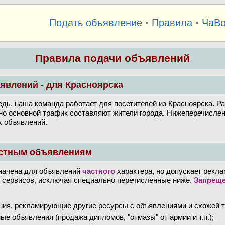
Подать объявление
•
Правила
•
ЧаВ
Правила подачи объявлений
ъявлений - для Красноярска
дь, наша команда работает для посетителей из Красноярска. Р
но основной трафик составляют жители города.
Нижеперечислен
х объявлений.
астным объявлениям
начена для объявлений
частного
характера, но допускает рекл
их сервисов, исключая специально перечисленные ниже.
Запрещ
ния, рекламирующие другие ресурсы с объявлениями и схожей т
ые объявления (продажа дипломов, "отмазы" от армии и т.п.);