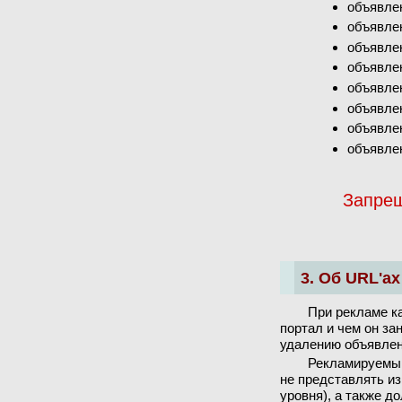
объявлен
объявле
объявле
объявлен
объявле
объявлен
объявле
объявлен
Запрещ
3. Об URL'ах
При рекламе ка
портал и чем он за
удалению объявлен
Рекламируемый
не представлять из
уровня), а также д