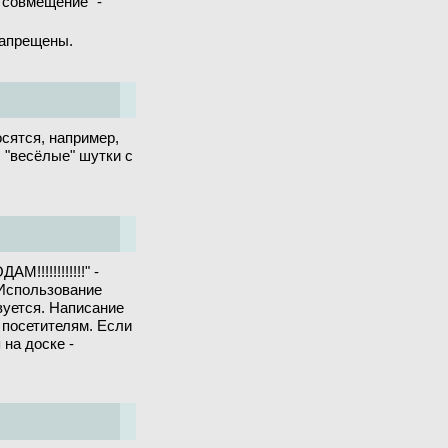
 совмещение" -
запрещены.
сятся, например,
 "весёлые" шутки с
!!!!!!!!!!!!" -
 Использование
вуется. Написание
 посетителям. Если
на доске -