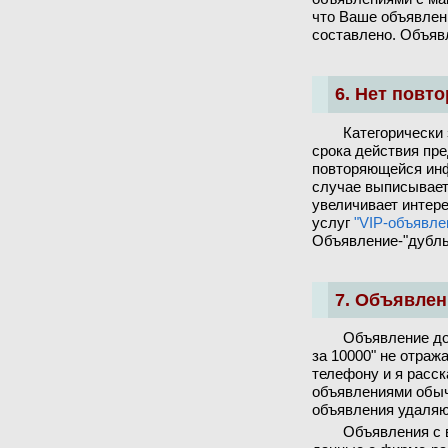
что Ваше объявлени
составлено. Объяв
6. Нет повт
Категорически
срока действия пр
повторяющейся инф
случае выписывает
увеличивает интер
услуг
"VIP-объявле
Объявление-"дубль
7. Объявле
Объявление до
за 10000" не отраж
телефону и я расск
объявлениями обыч
объявления удаляю
Объявления с 