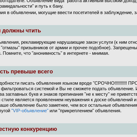
ботодателе. Объявление вида "работа активным высокий доход
рамидальности" и путь к бану.
ия в объявлении, могущие ввести посетителей в заблуждение, 
ы должны чтить
явления, рекламирующие нарушающие закон услуги (к ним отно
"отмазы" призывников от армии и прочее подобное). Запрещены
 Помните, что "анонимность" в интернете - мнимая.
ость превыше всего
обности писать объявления языком вроде "СРОЧНО!!!!!!!!!! ПРОДАМ
т фильтроваться системой и Вы не сможете подать объявление.
а заглавных букв и знаков препинания "не к месту" не приветст
 стиле является проявлением неуважения к доске объявлений и
Ваше объявление было заметнее, чем все остальные объявления 
лугой
"VIP-объявление"
или "прикреплением" объявления.
 честную конкуренцию