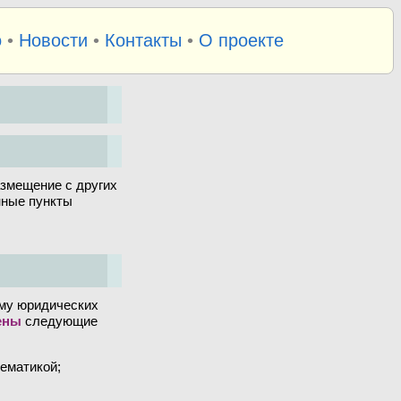
о
•
Новости
•
Контакты
•
О проекте
азмещение с других
ные пункты
аму юридических
ены
следующие
ематикой;