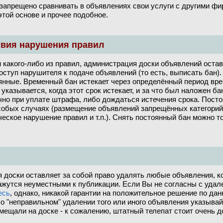
 запрещено сравнивать в объявлениях свои услуги с другими фи
этой основе и прочее подобное.
твия нарушения правил
 какого-либо из правил, администрация доски объявлений остав
оступ нарушителя к подаче объявлений (то есть, выписать бан)
янные. Временный бан истекает через определённый период вре
указывается, когда этот срок истекает, и за что был наложен б
чно при уплате штрафа, либо дождаться истечения срока. Пост
собых случаях (размещение объявлений запрещённых категорий
еское нарушение правил и т.п.). Снять постоянный бан можно т
 доски оставляет за собой право удалять любые объявления, ко
ажутся неуместными к публикации. Если Вы не согласны с удал
есь
, однако, никакой гарантии на положительное решение по да
 о "неправильном" удалении того или иного объявления указывайт
ещали на доске - к сожалению, штатный телепат стоит очень дор