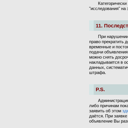
Категорически
"исследования" на 
11. Последс
При нарушении
право прекратить д
временные и посто
подачи объявления 
можно снять досро
накладывается в о
данных, систематич
штрафа.
P.S.
Администрация
либо причинам пок
заявить об этом
зд
даётся. При заявке
объявление Вы разм