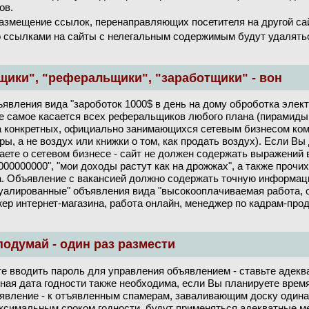
ов.
азмещение ссылок, перенаправляющих посетителя на другой сай
 ссылками на сайты с нелегальным содержимым будут удалять
щики", "реферальщики", "заработщики" - вон
вления вида "зароботок 1000$ в день на дому оброботка элект
е самое касается всех реферальщиков любого плана (пирамиды, и
 конкретных, официально занимающихся сетевым бизнесом ко
ы, а не воздух или книжки о том, как продать воздух). Если Вы
ваете о сетевом бизнесе - сайт не должен содержать выражений 
000000000", "мои доходы растут как на дрожжах", а также прочи
на. Объявление с вакансией должно содержать точную информац
вуалированные" объявления вида "высокооплачиваемая работа,
жер интернет-магазина, работа онлайн, менеджер по кадрам-про
 подумай - один раз размести
те вводить пароль для управления объявлением - ставьте адекв
тная дата годности также необходима, если Вы планируете врем
ъявление - к отъявленным спамерам, заваливающим доску один
ксимальным сроком годности, будут применяться адекватные ме