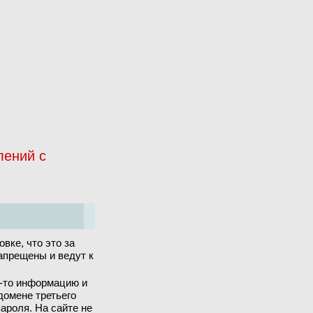
лений с
вке, что это за
запрещены и ведут к
ю-то информацию и
домене третьего
ароля. На сайте не