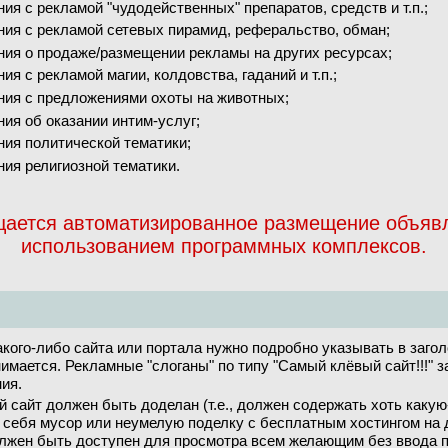
ия с рекламой "чудодейственных" препаратов, средств и т.п.;
ния с рекламой сетевых пирамид, реферальство, обман;
ния о продаже/размещении рекламы на других ресурсах;
ия с рекламой магии, колдовства, гаданий и т.п.;
ния с предложениями охоты на животных;
ия об оказании интим-услуг;
ния политической тематики;
ия религиозной тематики.
ается автоматизированное размещение объяв
использованием программных комплексов.
кого-либо сайта или портала нужно подробно указывать в заголо
нимается. Рекламные "слоганы" по типу "Самый клёвый сайт!!!" 
ия.
 сайт должен быть доделан (т.е., должен содержать хоть каку
 себя мусор или неумелую поделку с бесплатным хостингом на 
олжен быть доступен для просмотра всем желающим без ввода п