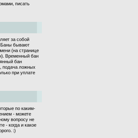
рмами, писать
ляет за собой
. Баны бывают
мени (на странице
ан). Временный бан
оянный бан
, подача ложных
олько при уплате
торые по каким-
ением - можете
нному вопросу не
е - когда и какое
ого. :)