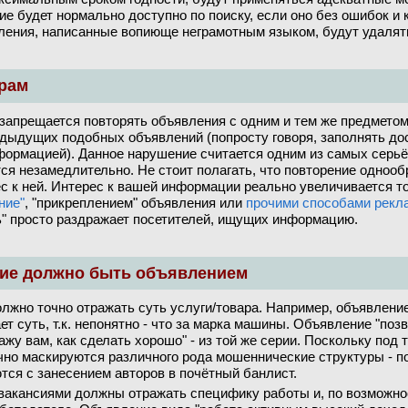
е будет нормально доступно по поиску, если оно без ошибок и 
ления, написанные вопиюще неграмотным языком, будут удалят
орам
 запрещается повторять объявления с одним и тем же предметом
едыдущих подобных объявлений (попросту говоря, заполнять до
ормацией). Данное нарушение считается одним из самых серьё
ся незамедлительно. Не стоит полагать, что повторение одноо
ес к ней. Интерес к вашей информации реально увеличивается т
ние"
, "прикреплением" объявления или
прочими способами рекл
" просто раздражает посетителей, ищущих информацию.
ние должно быть объявлением
лжно точно отражать суть услуги/товара. Например, объявлени
ает суть, т.к. непонятно - что за марка машины. Объявление "поз
ажу вам, как сделать хорошо" - из той же серии. Поскольку под 
но маскируются различного рода мошеннические структуры - 
тся с занесением авторов в почётный банлист.
вакансиями должны отражать специфику работы и, по возможно