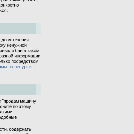
конкретно
ься.
 до истечения
ску ненужной
зных и бан в таком
бразной информации
олько посредством
амы на ресурсе
.
е "продам машину
воните по этому
такими
подобные
сти, содержать