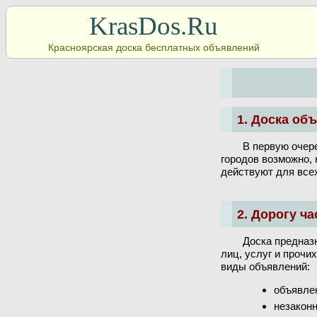
KrasDos.Ru
Красноярская доска бесплатных объявлений
1. Доска об
В первую очере
городов возможно, 
действуют для все
2. Дорогу ч
Доска предназ
лиц, услуг и проч
виды объявлений:
объявле
незаконн