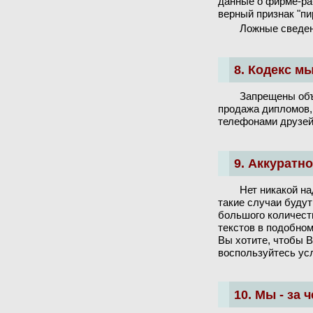
данные о фирме-ра
верный признак "пи
Ложные сведен
8. Кодекс м
Запрещены объ
продажа дипломов, 
телефонами друзей.
9. Аккуратн
Нет никакой над
такие случаи буду
большого количеств
текстов в подобном
Вы хотите, чтобы 
воспользуйтесь ус
10. Мы - за