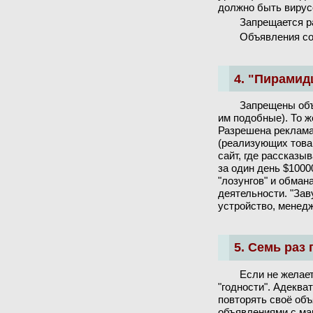
должно быть вирус
Запрещается р
Объявления со
4. "Пирамид
Запрещены объя
им подобные). То ж
Разрешена реклама
(реализующих товар
сайт, где рассказы
за один день $1000
"лозунгов" и обма
деятельности. "За
устройство, менед
5. Семь раз
Если не желае
"годности". Адеква
повторять своё об
объявлениями с ма