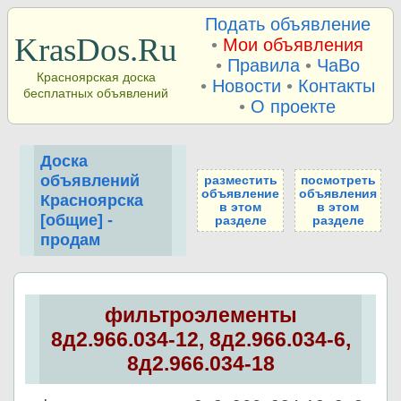
Подать объявление
KrasDos.Ru
•
Мои объявления
•
Правила
•
ЧаВо
Красноярская доска
•
Новости
•
Контакты
бесплатных объявлений
•
О проекте
Доска
объявлений
разместить
посмотреть
объявление
объявления
Красноярска
в этом
в этом
[общие] -
разделе
разделе
продам
фильтроэлементы
8д2.966.034-12, 8д2.966.034-6,
8д2.966.034-18