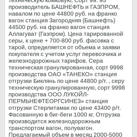
техническую комковую, Сорт 99. 95
производитель БАШНЕФТЬ и ГАЗПРОМ,
навалом по цене 44800 руб. на франко
вагон станция Загородняя (Башнефть)
44500 руб. на франко вагон станция
Аллагуват (Газпром). Цена тарированной
серы, к цене + 700-800 руб. фасовка с
тарой, определяется от объема и заявки
покупателя с учетом услуг перевозчика и
железнодорожных тарифов. Сера
техническая гранулированная, сорт 9998
производства ОАО «ТАНЕКО» станция
отгрузки Биклянь по цене 44800 р/т. , серу
техническую гранулированную, сорт 9998
производства ООО ЛУКОЙЛ-
ПЕРМЬНЕФТЕОРГСИНЕЗ» станция
отгрузки Стерлитамак по цене 43400 р/т.
Фасованную в биг-беги 1000 кг. Отгрузка
производится железнодорожным
транспортом вагон, полувагон.
Предлагаемый объем в месяц 2000-5000