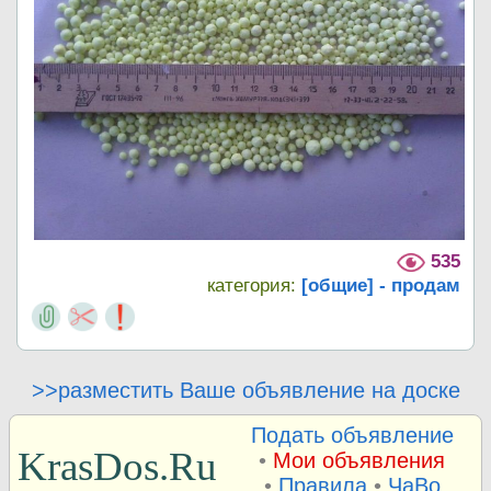
535
категория:
[общие] - продам
>>разместить Ваше объявление на доске
Подать объявление
KrasDos.Ru
•
Мои объявления
•
Правила
•
ЧаВо