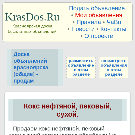
Подать объявление
KrasDos.Ru
•
Мои объявления
•
Правила
•
ЧаВо
Красноярская доска
•
Новости
•
Контакты
бесплатных объявлений
•
О проекте
Доска
объявлений
разместить
посмотреть
объявление
объявления
Красноярска
в этом
в этом
[общие] -
разделе
разделе
продам
Кокс нефтяной, пековый,
сухой.
Продаем кокс нефтяной, пековый