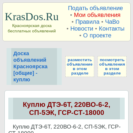
Подать объявление
KrasDos.Ru
•
Мои объявления
•
Правила
•
ЧаВо
Красноярская доска
•
Новости
•
Контакты
бесплатных объявлений
•
О проекте
Доска
объявлений
разместить
посмотреть
объявление
объявления
Красноярска
в этом
в этом
[общие] -
разделе
разделе
куплю
Куплю ДТЭ-6Т, 220ВО-6-2,
СП-5ЭК, ГСР-СТ-18000
Куплю ДТЭ-6Т, 220ВО-6-2, СП-5ЭК, ГСР-