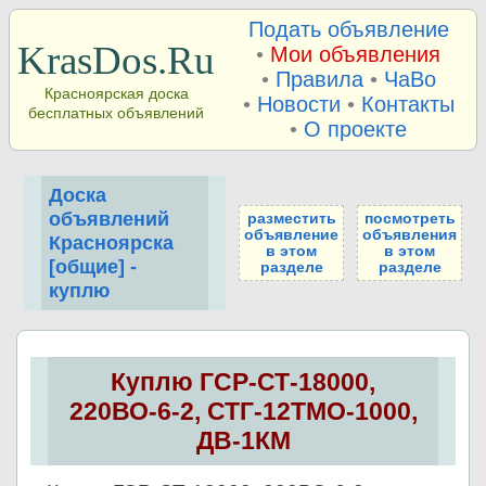
Подать объявление
KrasDos.Ru
•
Мои объявления
•
Правила
•
ЧаВо
Красноярская доска
•
Новости
•
Контакты
бесплатных объявлений
•
О проекте
Доска
объявлений
разместить
посмотреть
объявление
объявления
Красноярска
в этом
в этом
[общие] -
разделе
разделе
куплю
Куплю ГСР-СТ-18000,
220ВО-6-2, СТГ-12ТМО-1000,
ДВ-1КМ