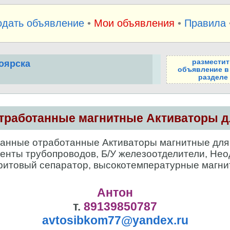
одать объявление
•
Мои объявления
•
Правила
разместит
оярска
объявление в
разделе
тработанные магнитные Активаторы 
нные отработанные Активаторы магнитные для в
енты трубопроводов, Б/У железоотделители, Не
ритовый сепаратор, высокотемпературные магн
Антон
т.
89139850787
avtosibkom77@yandex.ru