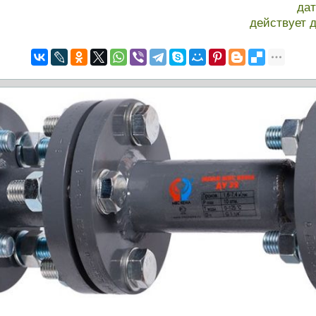
да
действует 