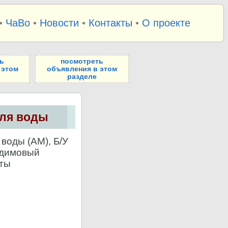
•
ЧаВо
•
Новости
•
Контакты
•
О проекте
ь
посмотреть
 этом
объявления в этом
разделе
для воды
оды (АМ), Б/У
одимовый
иты