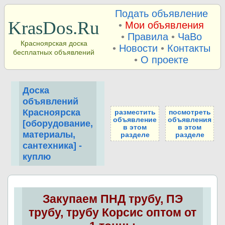
Подать объявление
KrasDos.Ru
•
Мои объявления
•
Правила
•
ЧаВо
Красноярская доска
•
Новости
•
Контакты
бесплатных объявлений
•
О проекте
Доска
объявлений
Красноярска
разместить
посмотреть
объявление
объявления
[оборудование,
в этом
в этом
материалы,
разделе
разделе
сантехника] -
куплю
Закупаем ПНД трубу, ПЭ
трубу, трубу Корсис оптом от