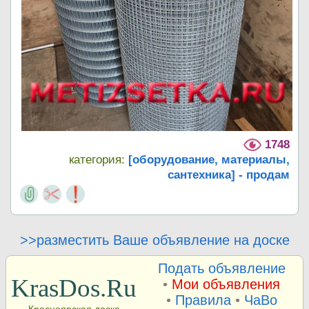
1748
категория:
[оборудование, материалы,
сантехника] - продам
>>разместить Ваше объявление на доске
Подать объявление
KrasDos.Ru
•
Мои объявления
•
Правила
•
ЧаВо