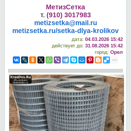
МетизСетка
т.
(910) 3017983
metizsetka@mail.ru
metizsetka.ru/setka-dlya-krolikov
дата:
04.03.2026 15:42
действует до:
31.08.2026 15:42
город:
Орел