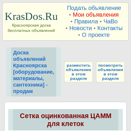
Подать объявление
KrasDos.Ru
•
Мои объявления
•
Правила
•
ЧаВо
Красноярская доска
•
Новости
•
Контакты
бесплатных объявлений
•
О проекте
Доска
объявлений
Красноярска
разместить
посмотреть
объявление
объявления
[оборудование,
в этом
в этом
материалы,
разделе
разделе
сантехника] -
продам
Сетка оцинкованная ЦАММ
для клеток