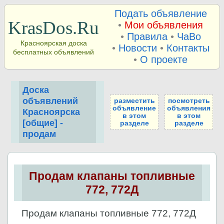
Подать объявление
KrasDos.Ru
•
Мои объявления
•
Правила
•
ЧаВо
Красноярская доска
•
Новости
•
Контакты
бесплатных объявлений
•
О проекте
Доска
объявлений
разместить
посмотреть
объявление
объявления
Красноярска
в этом
в этом
[общие] -
разделе
разделе
продам
Продам клапаны топливные
772, 772Д
Продам клапаны топливные 772, 772Д