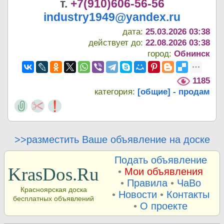
т.
+7(910)606-56-56
industry1949@yandex.ru
дата:
25.03.2026 03:38
действует до:
22.08.2026 03:38
город:
Обнинск
1185
категория:
[общие] - продам
>>разместить Ваше объявление на доске
Подать объявление
KrasDos.Ru
•
Мои объявления
•
Правила
•
ЧаВо
Красноярская доска
•
Новости
•
Контакты
бесплатных объявлений
•
О проекте