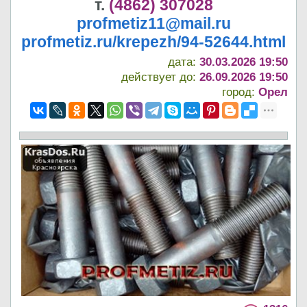
т.
(4862) 307028
profmetiz11@mail.ru
profmetiz.ru/krepezh/94-52644.html
дата:
30.03.2026 19:50
действует до:
26.09.2026 19:50
город:
Орел