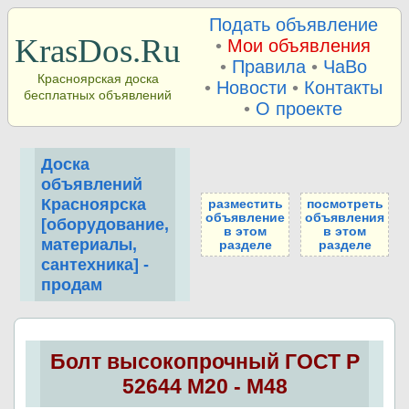
Подать объявление
KrasDos.Ru
•
Мои объявления
•
Правила
•
ЧаВо
Красноярская доска
•
Новости
•
Контакты
бесплатных объявлений
•
О проекте
Доска
объявлений
Красноярска
разместить
посмотреть
объявление
объявления
[оборудование,
в этом
в этом
материалы,
разделе
разделе
сантехника] -
продам
Болт высокопрочный ГОСТ Р
52644 М20 - М48