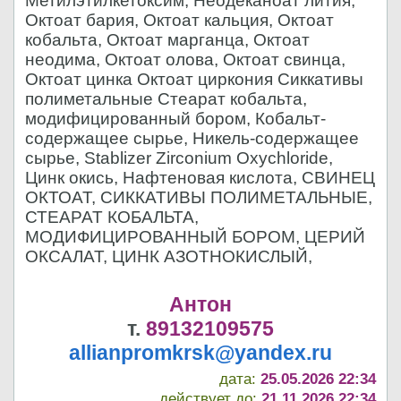
Метилэтилкетоксим, Неодеканоат лития,
Октоат бария, Октоат кальция, Октоат
кобальта, Октоат марганца, Октоат
неодима, Октоат олова, Октоат свинца,
Октоат цинка Октоат циркония Сиккативы
полиметальные Стеарат кобальта,
модифицированный бором, Кобальт-
содержащее сырье, Никель-содержащее
сырье, Stablizer Zirconium Oxychloride,
Цинк окись, Нафтеновая кислота, СВИНЕЦ
ОКТОАТ, СИККАТИВЫ ПОЛИМЕТАЛЬНЫЕ,
СТЕАРАТ КОБАЛЬТА,
МОДИФИЦИРОВАННЫЙ БОРОМ, ЦЕРИЙ
ОКСАЛАТ, ЦИНК АЗОТНОКИСЛЫЙ,
Антон
т.
89132109575
allianpromkrsk@yandex.ru
дата:
25.05.2026 22:34
действует до:
21.11.2026 22:34