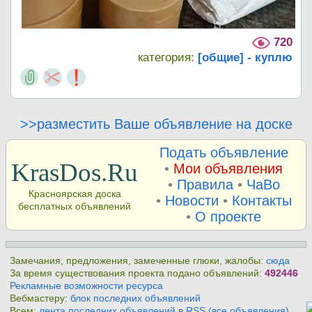
720
категория:
[общие] - куплю
>>разместить Ваше объявление на доске
Подать объявление
KrasDos.Ru
•
Мои объявления
•
Правила
•
ЧаВо
Красноярская доска
•
Новости
•
Контакты
бесплатных объявлений
•
О проекте
Замечания, предложения, замеченные глюки, жалобы:
сюда
За время существования проекта подано объявлений:
492446
Рекламные возможности ресурса
Вебмастеру:
блок последних объявлений
Всем:
лента последних объявлений в RSS (все объявления)