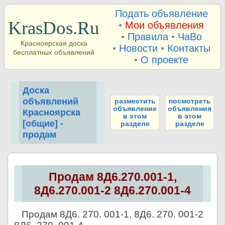
Подать объявление
KrasDos.Ru
•
Мои объявления
•
Правила
•
ЧаВо
Красноярская доска
•
Новости
•
Контакты
бесплатных объявлений
•
О проекте
Доска
объявлений
разместить
посмотреть
объявление
объявления
Красноярска
в этом
в этом
[общие] -
разделе
разделе
продам
Продам 8Д6.270.001-1,
8Д6.270.001-2 8Д6.270.001-4
Продам 8Д6. 270. 001-1, 8Д6. 270. 001-2