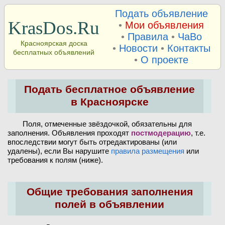
Подать объявление
KrasDos.Ru
•
Мои объявления
•
Правила
•
ЧаВо
Красноярская доска
•
Новости
•
Контакты
бесплатных объявлений
•
О проекте
Подать бесплатное объявление
в Красноярске
Поля, отмеченные звёздочкой, обязательны для
заполнения. Объявления проходят
постмодерацию
, т.е.
впоследствии могут быть отредактированы (или
удалены), если Вы нарушите
правила размещения
или
требования к полям (ниже).
Общие требования заполнения
полей в объявлении