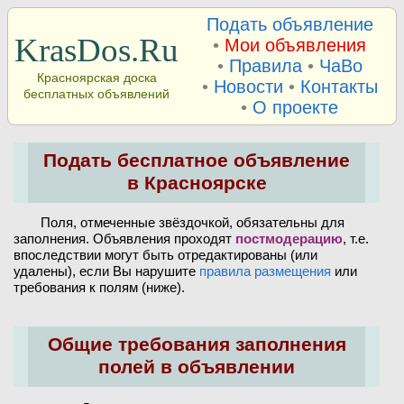
Подать объявление
KrasDos.Ru
•
Мои объявления
•
Правила
•
ЧаВо
Красноярская доска
•
Новости
•
Контакты
бесплатных объявлений
•
О проекте
Подать бесплатное объявление
в Красноярске
Поля, отмеченные звёздочкой, обязательны для
заполнения. Объявления проходят
постмодерацию
, т.е.
впоследствии могут быть отредактированы (или
удалены), если Вы нарушите
правила размещения
или
требования к полям (ниже).
Общие требования заполнения
полей в объявлении