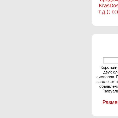
KrasDos
т.д.); 
Короткий
двух сл
символов. 
заголовок 
объявлени
"завуал
Разме