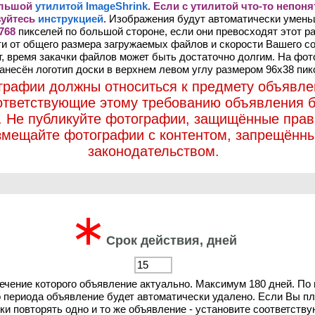
ольшой
утилитой ImageShrink
. Если с утилитой что-то непоня
зуйтесь
инструкцией
.
Изображения будут автоматически умен
768
пикселей по большой стороне, если они превосходят этот ра
и от общего размера загружаемых файлов и скорости Вашего с
т, время закачки файлов может быть достаточно долгим. На фо
анесён логотип доски в верхнем левом углу размером 96х38 пик
графии должны относиться к предмету объявле
ответствующие этому требованию объявления б
. Не публикуйте фотографии, защищённые прав
змещайте фотографии с контентом, запрещённ
законодательством.
∗
Срок действия, дней
течение которого объявление актуально. Максимум 180 дней. По
о периода объявление будет автоматически удалено. Если Вы п
ки повторять одно и то же объявление - установите соответств