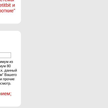
itbit и
роткие"
нимум из
мум 80
.к. данный
ом" Вашего
 и прочие
осмотр.
нием;