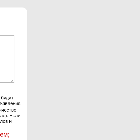
 будут
ъявления.
ичество
ле). Если
лов и
ием;