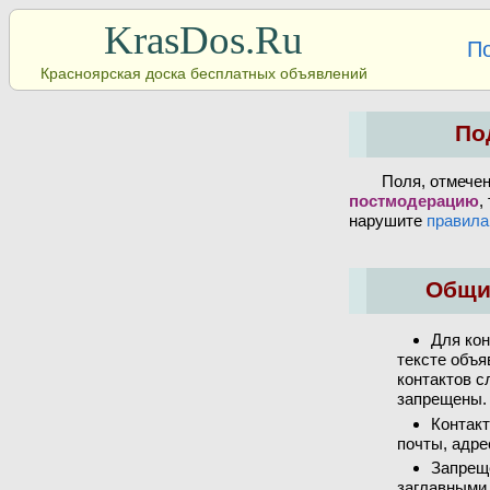
KrasDos.Ru
П
Красноярская доска бесплатных объявлений
По
Поля, отмече
постмодерацию
,
нарушите
правила
Общи
Для кон
тексте объя
контактов с
запрещены.
Контакт
почты, адре
Запрещ
заглавными 