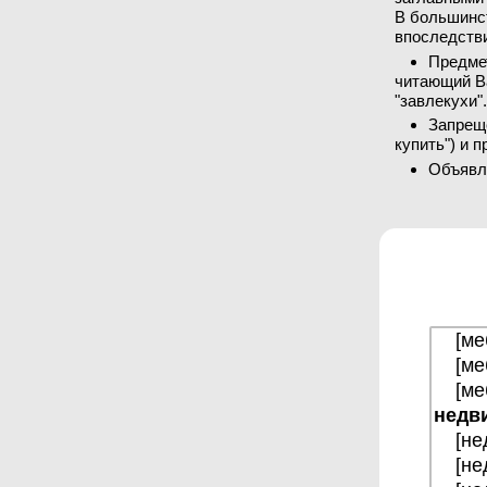
В большинст
впоследств
Предме
читающий В
"завлекухи"
Запреще
купить") и 
Объявл