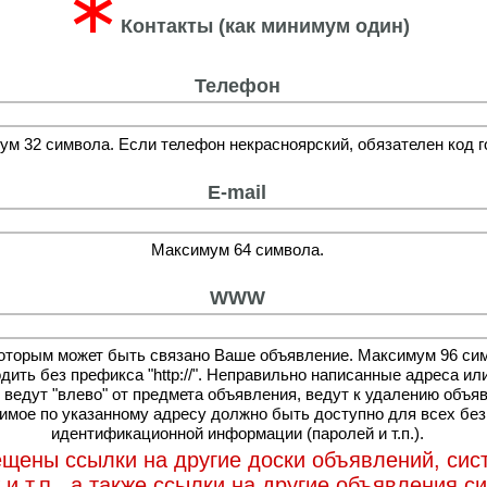
∗
Контакты (как минимум один)
Телефон
м 32 символа. Если телефон некрасноярский, обязателен код г
E-mail
Максимум 64 символа.
WWW
которым может быть связано Ваше объявление. Максимум 96 си
дить без префикса "http://". Неправильно написанные адреса ил
 ведут "влево" от предмета объявления, ведут к удалению объя
мое по указанному адресу должно быть доступно для всех без
идентификационной информации (паролей и т.п.).
щены ссылки на другие доски объявлений, си
и т.п., а также ссылки на другие объявления с