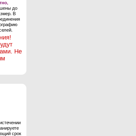
тно,
ьшены до
змер. В
оединения
тографию
селей.
ния!
удут
ами. Не
ым
 истечении
ланируете
ующий срок