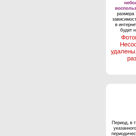
неб
восполь
размера
зависимост
в интерне
будет н
Фото
Несо
удалены
ра
Период, в 
указанног
периодичес