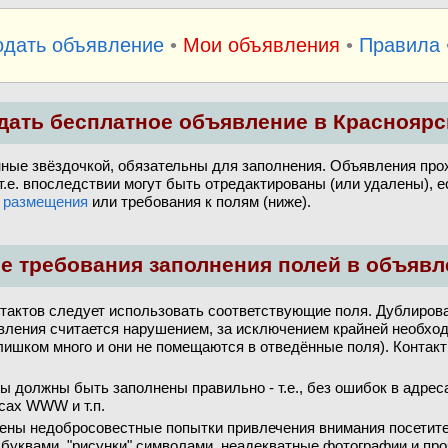
одать объявление
•
Мои объявления
•
Правила
дать бесплатное объявление в Красноярс
нные звёздочкой, обязательны для заполнения. Объявления про
 т.е. впоследствии могут быть отредактированы (или удалены), 
 размещения
или требования к полям (ниже).
е требования заполнения полей в объявл
тактов следует использовать соответствующие поля. Дублирова
вления считается нарушением, за исключением крайней необхо
лишком много и они не помещаются в отведённые поля). Контакт
ы должны быть заполнены правильно - т.е., без ошибок в адрес
сах WWW и т.п.
ены недобросовестные попытки привлечения внимания посетите
буквами, "рисунки" символами, неадекватные фотографии и про