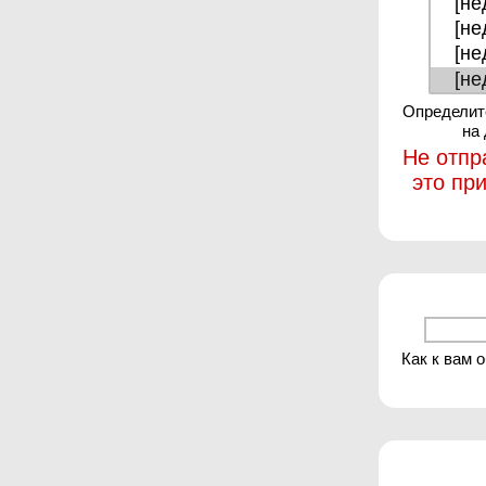
Определите
на
Не отпр
это пр
Как к вам 