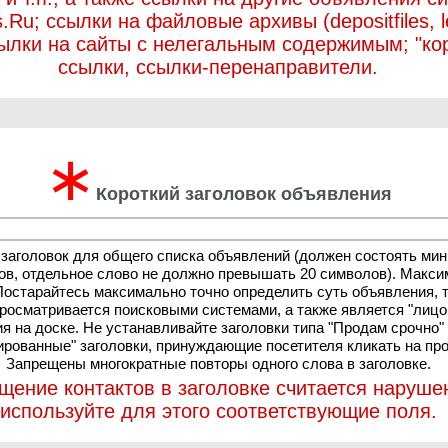
.Ru; ссылки на файловые архивы (depositfiles, let
ссылки на сайты с нелегальным содержимым; "ко
ссылки, ссылки-перенаправители.
∗
Короткий заголовок объявления
 заголовок для общего списка объявлений (должен состоять ми
ов, отдельное слово не должно превышать 20 символов). Макси
Постарайтесь максимально точно определить суть объявления, т
просматривается поисковыми системами, а также является "лиц
я на доске. Не устанавливайте заголовки типа "Продам срочно"
ированные" заголовки, принуждающие посетителя кликать на пр
Запрещены многократные повторы одного слова в заголовке.
щение контактов в заголовке считается наруше
используйте для этого соответствующие поля.