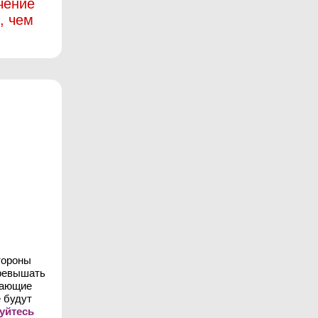
чение
, чем
тороны
превышать
шающие
 будут
уйтесь