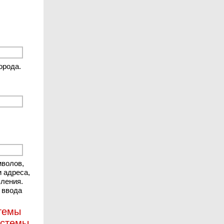
орода.
мволов,
и адреса,
вления.
 ввода
стемы
истемы