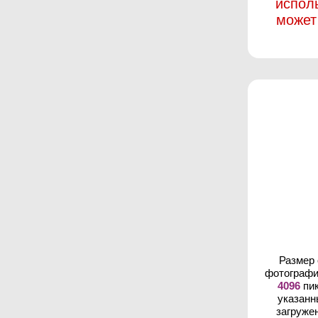
испол
может
Размер
фотографи
4096
пик
указанн
загруже