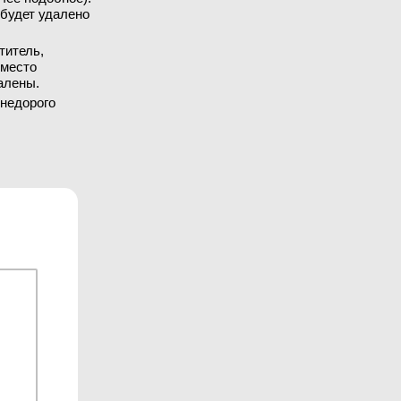
 будет удалено
титель,
вместо
алены.
 недорого