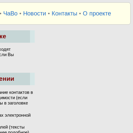
•
ЧаВо
•
Новости
•
Контакты
•
О проекте
ке
ходят
если Вы
ении
ние контактов в
димости (если
ы в заголовке
ах электронной
лей (тексты
чее подобное).