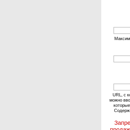
Максиму
URL, с 
можно вво
которые
Содержи
Запре
продаж 