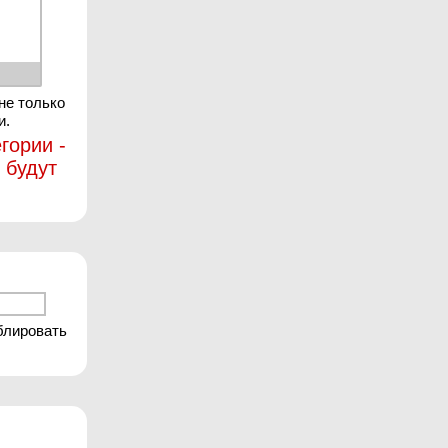
не только
и.
гории -
 будут
блировать