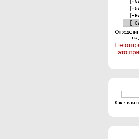
Определите
на
Не отпр
это пр
Как к вам 