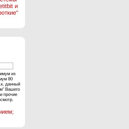
itbit и
роткие"
нимум из
мум 80
.к. данный
ом" Вашего
 и прочие
осмотр.
нием;