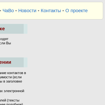
•
ЧаВо
•
Новости
•
Контакты
•
О проекте
ке
ходят
если Вы
ении
ние контактов в
димости (если
ы в заголовке
ах электронной
лей (тексты
чее подобное).