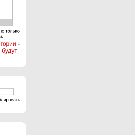
не только
и.
гории -
 будут
блировать