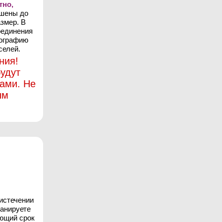
тно,
ьшены до
змер. В
оединения
тографию
селей.
ния!
удут
ами. Не
ым
 истечении
ланируете
ующий срок