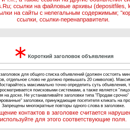
.Ru; ссылки на файловые архивы (depositfiles, let
ссылки на сайты с нелегальным содержимым; "ко
ссылки, ссылки-перенаправители.
∗
Короткий заголовок объявления
 заголовок для общего списка объявлений (должен состоять ми
ов, отдельное слово не должно превышать 20 символов). Макси
Постарайтесь максимально точно определить суть объявления, т
просматривается поисковыми системами, а также является "лиц
я на доске. Не устанавливайте заголовки типа "Продам срочно"
ированные" заголовки, принуждающие посетителя кликать на пр
Запрещены многократные повторы одного слова в заголовке.
щение контактов в заголовке считается наруше
используйте для этого соответствующие поля.