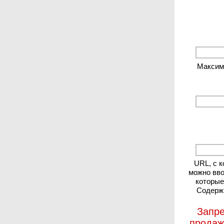
Максиму
URL, с 
можно вво
которые
Содержи
Запре
продаж 