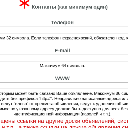
∗
Контакты (как минимум один)
Телефон
м 32 символа. Если телефон некрасноярский, обязателен код г
E-mail
Максимум 64 символа.
WWW
которым может быть связано Ваше объявление. Максимум 96 си
дить без префикса "http://". Неправильно написанные адреса ил
 ведут "влево" от предмета объявления, ведут к удалению объя
мое по указанному адресу должно быть доступно для всех без
идентификационной информации (паролей и т.п.).
щены ссылки на другие доски объявлений, си
и т.п., а также ссылки на другие объявления с