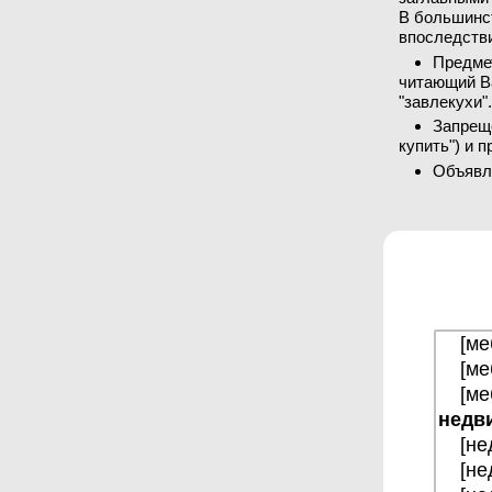
В большинст
впоследств
Предме
читающий В
"завлекухи"
Запреще
купить") и 
Объявл