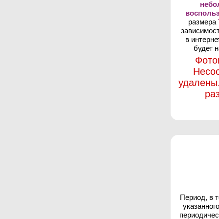
неб
восполь
размера
зависимост
в интерне
будет н
Фото
Несо
удалены
ра
Период, в 
указанног
периодичес