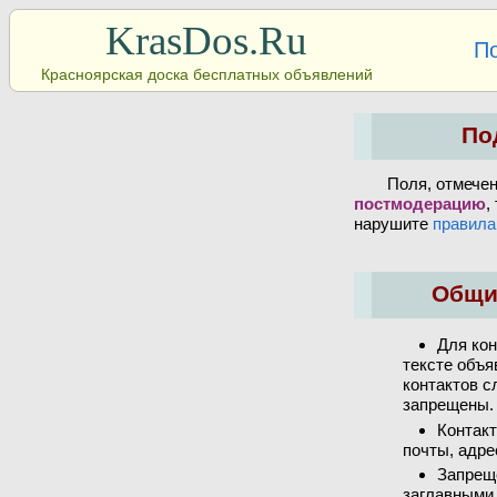
KrasDos.Ru
П
Красноярская доска бесплатных объявлений
По
Поля, отмече
постмодерацию
,
нарушите
правила
Общи
Для кон
тексте объя
контактов с
запрещены.
Контакт
почты, адре
Запрещ
заглавными 