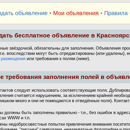
одать объявление
•
Мои объявления
•
Правила
дать бесплатное объявление в Красноярс
нные звёздочкой, обязательны для заполнения. Объявления про
 т.е. впоследствии могут быть отредактированы (или удалены), 
 размещения
или требования к полям (ниже).
е требования заполнения полей в объявл
тактов следует использовать соответствующие поля. Дублирова
вления считается нарушением, за исключением крайней необхо
лишком много и они не помещаются в отведённые поля). Контакт
ы должны быть заполнены правильно - т.е., без ошибок в адрес
сах WWW и т.п.
ены недобросовестные попытки привлечения внимания посетите
буквами, "рисунки" символами, неадекватные фотографии и про