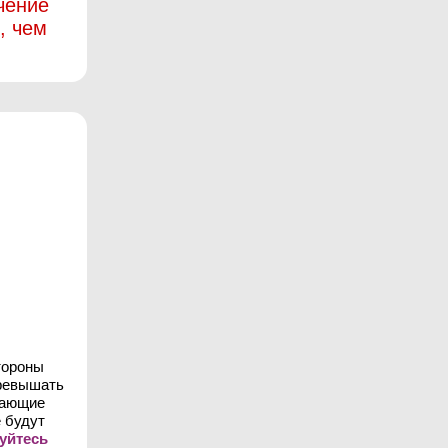
чение
, чем
тороны
превышать
шающие
 будут
уйтесь