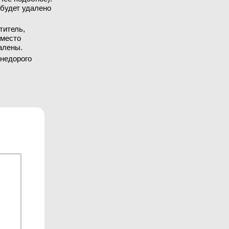
 будет удалено
титель,
вместо
алены.
 недорого