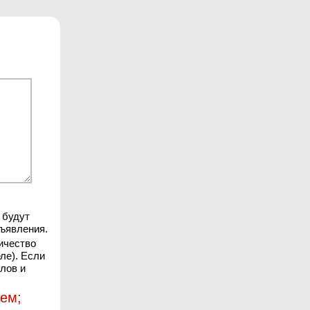
 будут
ъявления.
ичество
ле). Если
лов и
ием;