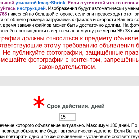
ольшой
утилитой ImageShrink
. Если с утилитой что-то непоня
зуйтесь
инструкцией
.
Изображения будут автоматически умен
768
пикселей по большой стороне, если они превосходят этот ра
и от общего размера загружаемых файлов и скорости Вашего с
т, время закачки файлов может быть достаточно долгим. На фо
анесён логотип доски в верхнем левом углу размером 96х38 пик
графии должны относиться к предмету объявле
ответствующие этому требованию объявления б
. Не публикуйте фотографии, защищённые прав
змещайте фотографии с контентом, запрещённ
законодательством.
∗
Срок действия, дней
течение которого объявление актуально. Максимум 180 дней. По
о периода объявление будет автоматически удалено. Если Вы п
ки повторять одно и то же объявление - установите соответств