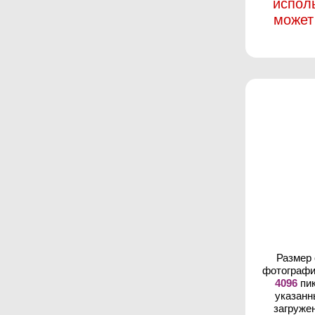
испол
может
Размер
фотографи
4096
пик
указанн
загруже