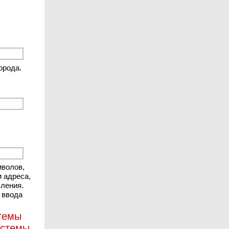
орода.
мволов,
и адреса,
вления.
 ввода
стемы
истемы