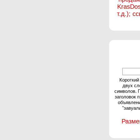
KrasDos
т.д.); 
Короткий
двух сл
символов. 
заголовок 
объявлени
"завуал
Разме