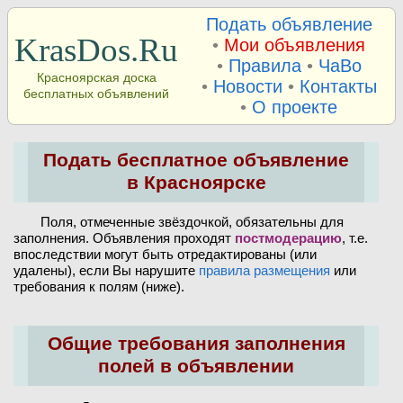
Подать объявление
KrasDos.Ru
•
Мои объявления
•
Правила
•
ЧаВо
Красноярская доска
•
Новости
•
Контакты
бесплатных объявлений
•
О проекте
Подать бесплатное объявление
в Красноярске
Поля, отмеченные звёздочкой, обязательны для
заполнения. Объявления проходят
постмодерацию
, т.е.
впоследствии могут быть отредактированы (или
удалены), если Вы нарушите
правила размещения
или
требования к полям (ниже).
Общие требования заполнения
полей в объявлении