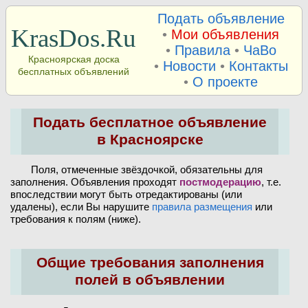
Подать объявление
KrasDos.Ru
•
Мои объявления
•
Правила
•
ЧаВо
Красноярская доска
•
Новости
•
Контакты
бесплатных объявлений
•
О проекте
Подать бесплатное объявление
в Красноярске
Поля, отмеченные звёздочкой, обязательны для
заполнения. Объявления проходят
постмодерацию
, т.е.
впоследствии могут быть отредактированы (или
удалены), если Вы нарушите
правила размещения
или
требования к полям (ниже).
Общие требования заполнения
полей в объявлении