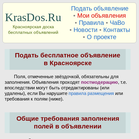
Подать объявление
KrasDos.Ru
•
Мои объявления
•
Правила
•
ЧаВо
Красноярская доска
•
Новости
•
Контакты
бесплатных объявлений
•
О проекте
Подать бесплатное объявление
в Красноярске
Поля, отмеченные звёздочкой, обязательны для
заполнения. Объявления проходят
постмодерацию
, т.е.
впоследствии могут быть отредактированы (или
удалены), если Вы нарушите
правила размещения
или
требования к полям (ниже).
Общие требования заполнения
полей в объявлении