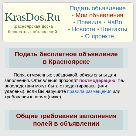
Подать объявление
KrasDos.Ru
•
Мои объявления
•
Правила
•
ЧаВо
Красноярская доска
•
Новости
•
Контакты
бесплатных объявлений
•
О проекте
Подать бесплатное объявление
в Красноярске
Поля, отмеченные звёздочкой, обязательны для
заполнения. Объявления проходят
постмодерацию
, т.е.
впоследствии могут быть отредактированы (или
удалены), если Вы нарушите
правила размещения
или
требования к полям (ниже).
Общие требования заполнения
полей в объявлении