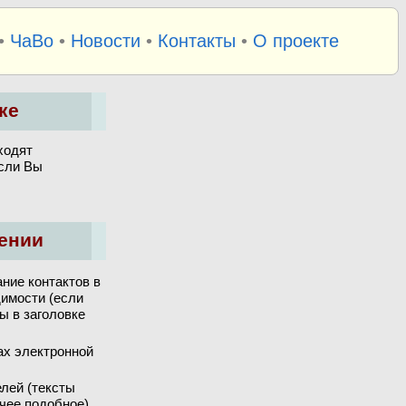
•
ЧаВо
•
Новости
•
Контакты
•
О проекте
ке
ходят
если Вы
ении
ние контактов в
димости (если
ы в заголовке
ах электронной
лей (тексты
чее подобное).