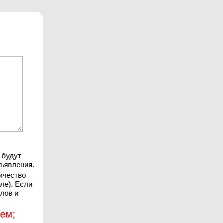
 будут
ъявления.
ичество
ле). Если
лов и
ием;