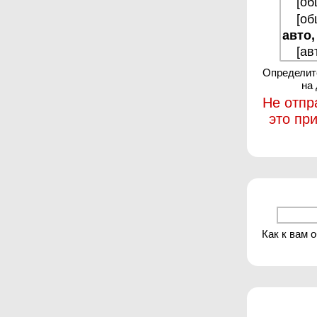
Определите
на
Не отпр
это пр
Как к вам 