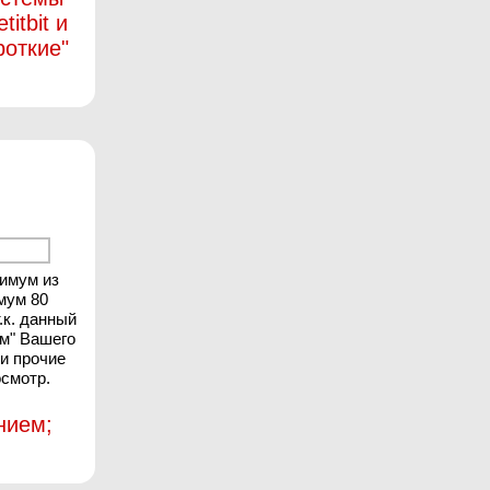
itbit и
роткие"
нимум из
мум 80
.к. данный
ом" Вашего
 и прочие
осмотр.
нием;