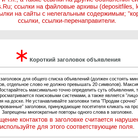
.Ru; ссылки на файловые архивы (depositfiles, let
ссылки на сайты с нелегальным содержимым; "ко
ссылки, ссылки-перенаправители.
∗
Короткий заголовок объявления
 заголовок для общего списка объявлений (должен состоять ми
ов, отдельное слово не должно превышать 20 символов). Макси
Постарайтесь максимально точно определить суть объявления, т
просматривается поисковыми системами, а также является "лиц
я на доске. Не устанавливайте заголовки типа "Продам срочно"
ированные" заголовки, принуждающие посетителя кликать на пр
Запрещены многократные повторы одного слова в заголовке.
щение контактов в заголовке считается наруше
используйте для этого соответствующие поля.