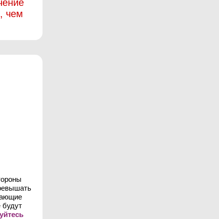
чение
, чем
тороны
превышать
шающие
 будут
уйтесь