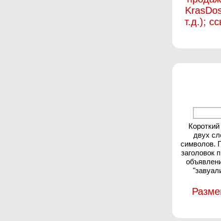
KrasDos
т.д.); 
Короткий
двух сл
символов. 
заголовок 
объявлени
"завуал
Разме