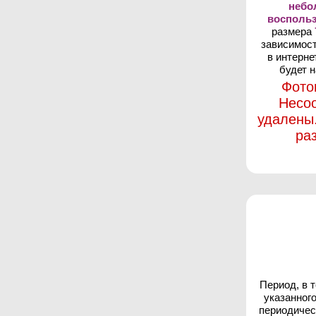
неб
восполь
размера
зависимост
в интерне
будет н
Фото
Несо
удалены
ра
Период, в 
указанног
периодичес