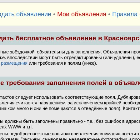
одать объявление
•
Мои объявления
•
Правила
дать бесплатное объявление в Красноярс
нные звёздочкой, обязательны для заполнения. Объявления про
 т.е. впоследствии могут быть отредактированы (или удалены), 
 размещения
или требования к полям (ниже).
е требования заполнения полей в объявл
тактов следует использовать соответствующие поля. Дублирова
вления считается нарушением, за исключением крайней необхо
лишком много и они не помещаются в отведённые поля). Контакт
ы должны быть заполнены правильно - т.е., без ошибок в адрес
сах WWW и т.п.
ены недобросовестные попытки привлечения внимания посетите
буквами, "рисунки" символами, неадекватные фотографии и про