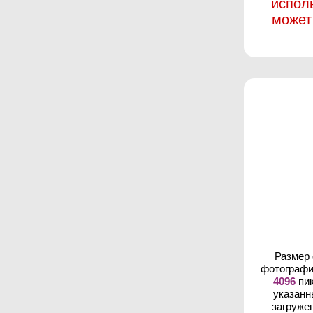
испол
может
Размер
фотографи
4096
пик
указанн
загруже