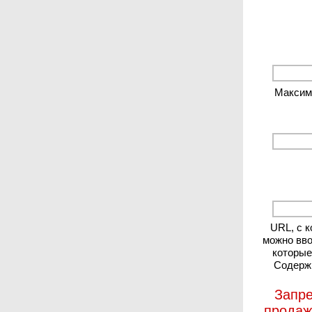
Максиму
URL, с 
можно вво
которые
Содержи
Запре
продаж 