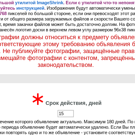
ольшой
утилитой ImageShrink
. Если с утилитой что-то непоня
зуйтесь
инструкцией
.
Изображения будут автоматически умен
768
пикселей по большой стороне, если они превосходят этот ра
и от общего размера загружаемых файлов и скорости Вашего с
т, время закачки файлов может быть достаточно долгим. На фо
анесён логотип доски в верхнем левом углу размером 96х38 пик
графии должны относиться к предмету объявле
ответствующие этому требованию объявления б
. Не публикуйте фотографии, защищённые прав
змещайте фотографии с контентом, запрещённ
законодательством.
∗
Срок действия, дней
течение которого объявление актуально. Максимум 180 дней. По
о периода объявление будет автоматически удалено. Если Вы п
ки повторять одно и то же объявление - установите соответств