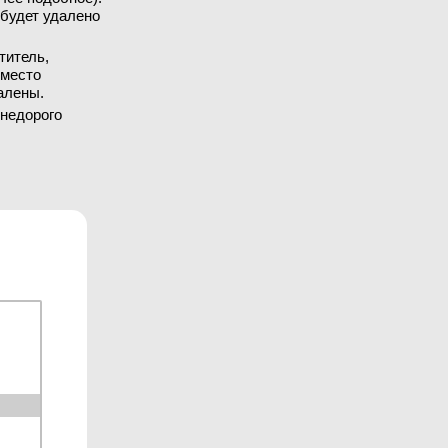
 будет удалено
титель,
вместо
алены.
 недорого