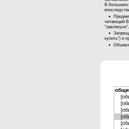
В большинст
впоследств
Предме
читающий В
"завлекухи"
Запреще
купить") и 
Объявл