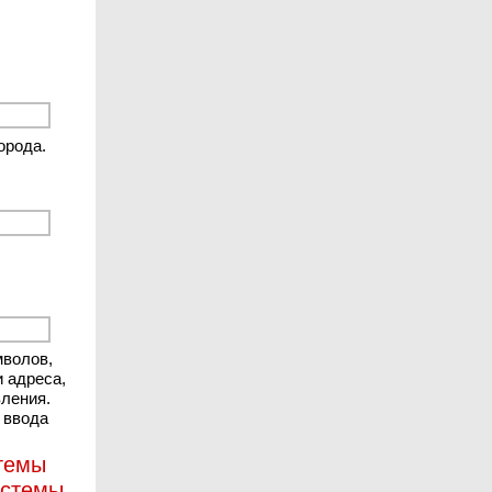
орода.
мволов,
и адреса,
вления.
 ввода
стемы
истемы