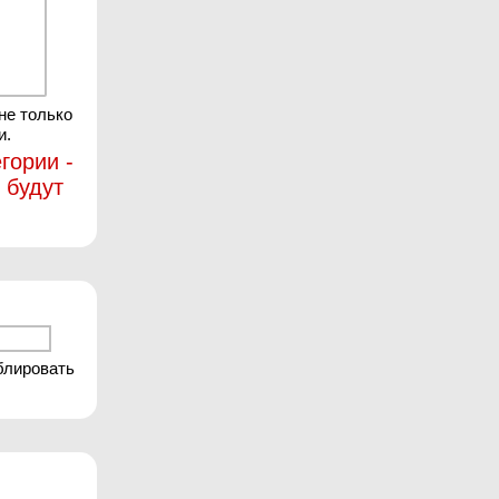
не только
и.
гории -
 будут
блировать