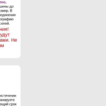
тно,
ьшены до
змер. В
оединения
тографию
селей.
ния!
удут
ами. Не
ым
 истечении
ланируете
ующий срок