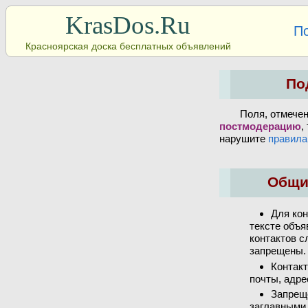
KrasDos.Ru
П
Красноярская доска бесплатных объявлений
По
Поля, отмече
постмодерацию
,
нарушите
правила
Общи
Для кон
тексте объя
контактов с
запрещены.
Контакт
почты, адре
Запрещ
заглавными 