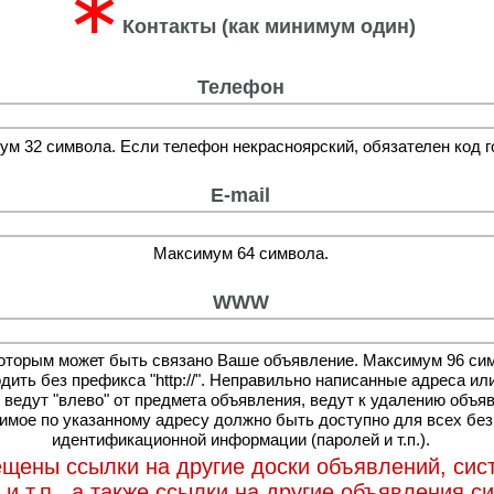
∗
Контакты (как минимум один)
Телефон
м 32 символа. Если телефон некрасноярский, обязателен код г
E-mail
Максимум 64 символа.
WWW
которым может быть связано Ваше объявление. Максимум 96 си
дить без префикса "http://". Неправильно написанные адреса ил
 ведут "влево" от предмета объявления, ведут к удалению объя
мое по указанному адресу должно быть доступно для всех без
идентификационной информации (паролей и т.п.).
щены ссылки на другие доски объявлений, си
и т.п., а также ссылки на другие объявления с