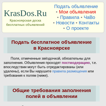
Подать объявление
KrasDos.Ru
•
Мои объявления
•
Правила
•
ЧаВо
Красноярская доска
•
Новости
•
Контакты
бесплатных объявлений
•
О проекте
Подать бесплатное объявление
в Красноярске
Поля, отмеченные звёздочкой, обязательны для
заполнения. Объявления проходят
постмодерацию
, т.е.
впоследствии могут быть отредактированы (или
удалены), если Вы нарушите
правила размещения
или
требования к полям (ниже).
Общие требования заполнения
полей в объявлении