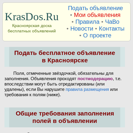
Подать объявление
KrasDos.Ru
•
Мои объявления
•
Правила
•
ЧаВо
Красноярская доска
•
Новости
•
Контакты
бесплатных объявлений
•
О проекте
Подать бесплатное объявление
в Красноярске
Поля, отмеченные звёздочкой, обязательны для
заполнения. Объявления проходят
постмодерацию
, т.е.
впоследствии могут быть отредактированы (или
удалены), если Вы нарушите
правила размещения
или
требования к полям (ниже).
Общие требования заполнения
полей в объявлении