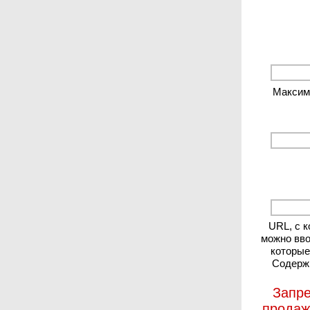
Максиму
URL, с 
можно вво
которые
Содержи
Запре
продаж 