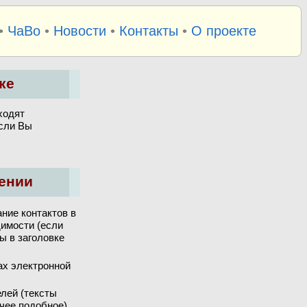
•
ЧаВо
•
Новости
•
Контакты
•
О проекте
ке
ходят
если Вы
ении
ние контактов в
димости (если
ы в заголовке
ах электронной
лей (тексты
чее подобное).