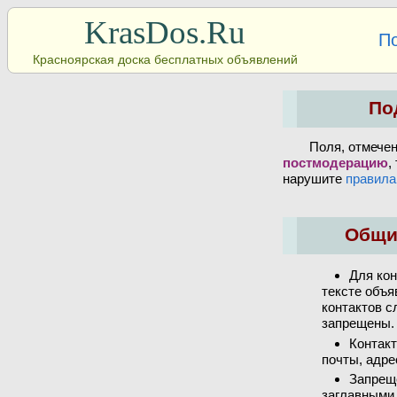
KrasDos.Ru
П
Красноярская доска бесплатных объявлений
По
Поля, отмече
постмодерацию
,
нарушите
правила
Общи
Для кон
тексте объя
контактов с
запрещены.
Контакт
почты, адре
Запрещ
заглавными 