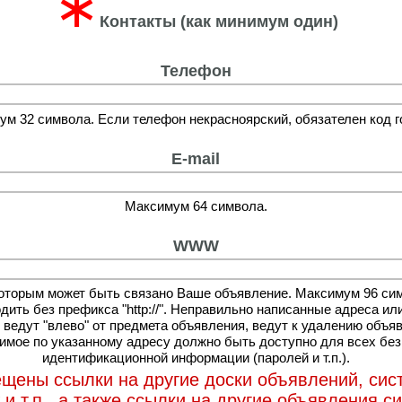
∗
Контакты (как минимум один)
Телефон
м 32 символа. Если телефон некрасноярский, обязателен код г
E-mail
Максимум 64 символа.
WWW
которым может быть связано Ваше объявление. Максимум 96 си
дить без префикса "http://". Неправильно написанные адреса ил
 ведут "влево" от предмета объявления, ведут к удалению объя
мое по указанному адресу должно быть доступно для всех без
идентификационной информации (паролей и т.п.).
щены ссылки на другие доски объявлений, си
и т.п., а также ссылки на другие объявления с