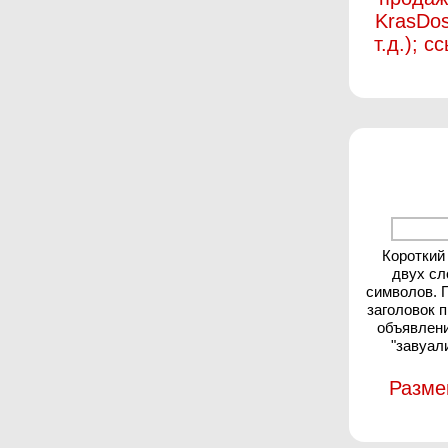
KrasDos
т.д.); 
Короткий
двух сл
символов. 
заголовок 
объявлени
"завуал
Разме