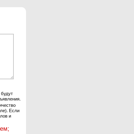
 будут
ъявления.
ичество
ле). Если
лов и
ием;