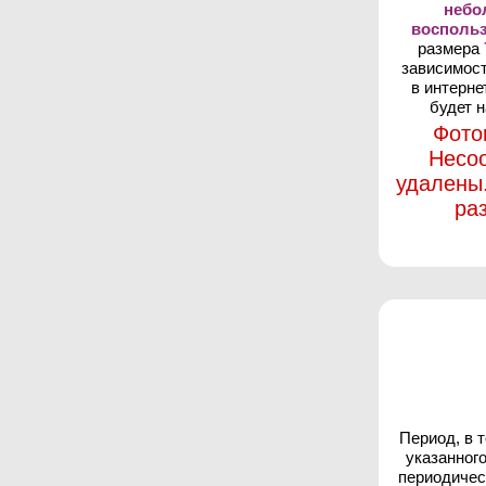
неб
восполь
размера
зависимост
в интерне
будет н
Фото
Несо
удалены
ра
Период, в 
указанног
периодичес