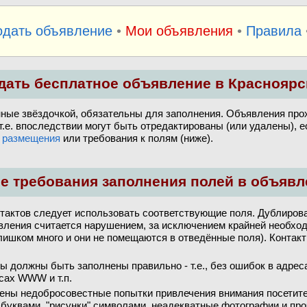
одать объявление
•
Мои объявления
•
Правила
дать бесплатное объявление в Красноярс
нные звёздочкой, обязательны для заполнения. Объявления про
 т.е. впоследствии могут быть отредактированы (или удалены), 
 размещения
или требования к полям (ниже).
е требования заполнения полей в объявл
тактов следует использовать соответствующие поля. Дублирова
вления считается нарушением, за исключением крайней необхо
лишком много и они не помещаются в отведённые поля). Контакт
ы должны быть заполнены правильно - т.е., без ошибок в адрес
сах WWW и т.п.
ены недобросовестные попытки привлечения внимания посетите
буквами, "рисунки" символами, неадекватные фотографии и про