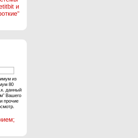
itbit и
роткие"
нимум из
мум 80
.к. данный
ом" Вашего
 и прочие
осмотр.
нием;