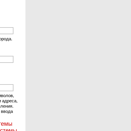
орода.
мволов,
и адреса,
вления.
 ввода
стемы
истемы