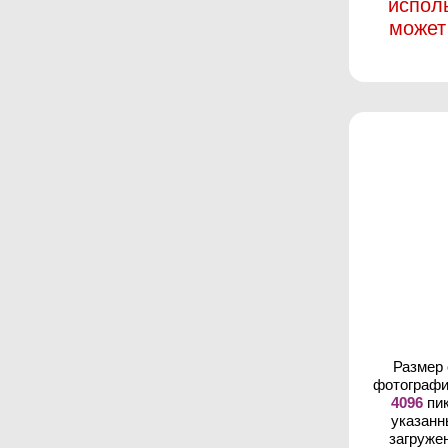
испол
может
Размер
фотографи
4096
пик
указанн
загруже