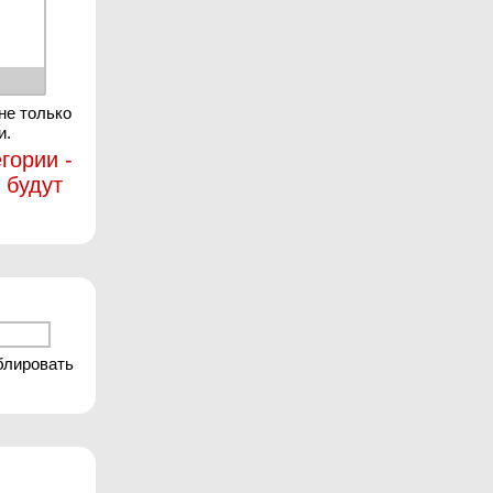
не только
и.
гории -
 будут
блировать