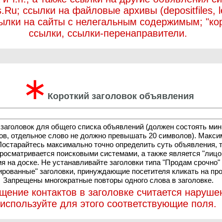
.Ru; ссылки на файловые архивы (depositfiles, let
ссылки на сайты с нелегальным содержимым; "ко
ссылки, ссылки-перенаправители.
∗
Короткий заголовок объявления
 заголовок для общего списка объявлений (должен состоять ми
ов, отдельное слово не должно превышать 20 символов). Макси
Постарайтесь максимально точно определить суть объявления, т
просматривается поисковыми системами, а также является "лиц
я на доске. Не устанавливайте заголовки типа "Продам срочно"
ированные" заголовки, принуждающие посетителя кликать на пр
Запрещены многократные повторы одного слова в заголовке.
щение контактов в заголовке считается наруше
используйте для этого соответствующие поля.