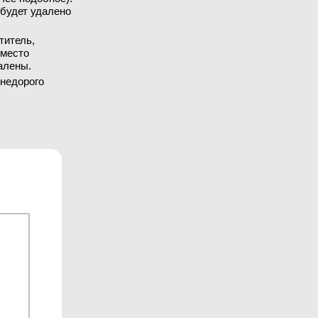
 будет удалено
титель,
вместо
алены.
 недорого