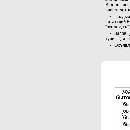
В большинст
впоследств
Предме
читающий В
"завлекухи"
Запреще
купить") и 
Объявл