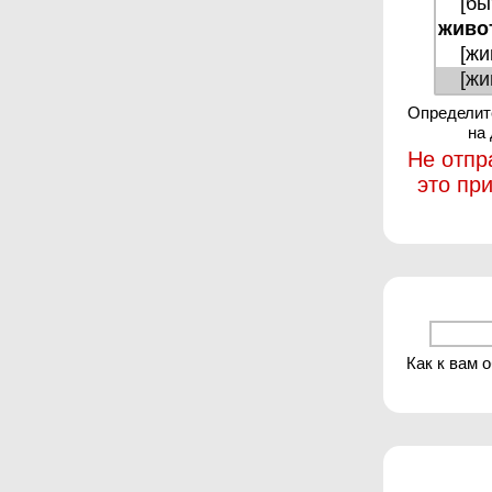
Определите
на
Не отпр
это пр
Как к вам 