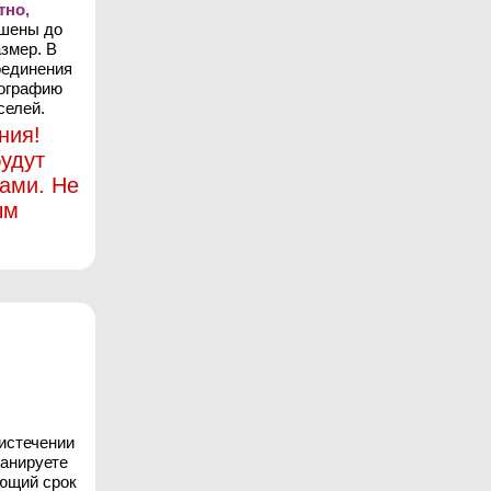
тно,
ьшены до
змер. В
оединения
тографию
селей.
ния!
удут
ами. Не
ым
 истечении
ланируете
ующий срок