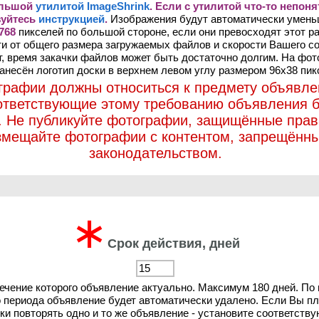
ольшой
утилитой ImageShrink
. Если с утилитой что-то непоня
зуйтесь
инструкцией
.
Изображения будут автоматически умен
768
пикселей по большой стороне, если они превосходят этот ра
и от общего размера загружаемых файлов и скорости Вашего с
т, время закачки файлов может быть достаточно долгим. На фо
анесён логотип доски в верхнем левом углу размером 96х38 пик
графии должны относиться к предмету объявле
ответствующие этому требованию объявления б
. Не публикуйте фотографии, защищённые прав
змещайте фотографии с контентом, запрещённ
законодательством.
∗
Срок действия, дней
течение которого объявление актуально. Максимум 180 дней. По
о периода объявление будет автоматически удалено. Если Вы п
ки повторять одно и то же объявление - установите соответств