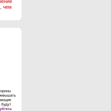
чение
, чем
тороны
превышать
шающие
 будут
уйтесь