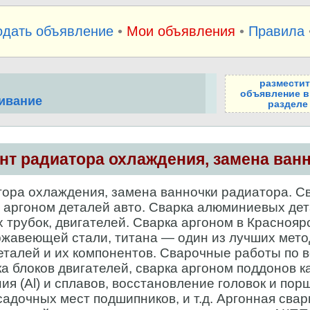
одать объявление
•
Мои объявления
•
Правила
размести
объявление в
живание
разделе
нт радиатора охлаждения, замена ванн
ра охлаждения, замена ванночки радиатора. Св
 аргоном деталей авто. Сварка алюминиевых дет
 трубок, двигателей. Сварка аргоном в Краснояр
ержавеющей стали, титана — один из лучших мет
талей и их компонентов. Сварочные работы по 
а блоков двигателей, сварка аргоном поддонов к
я (Al) и сплавов, восстановление головок и пор
адочных мест подшипников, и т.д. Аргонная свар