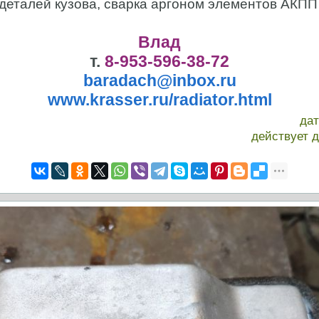
 деталей кузова, сварка аргоном элементов АКПП
Влад
т.
8-953-596-38-72
baradach@inbox.ru
www.krasser.ru/radiator.html
да
действует 