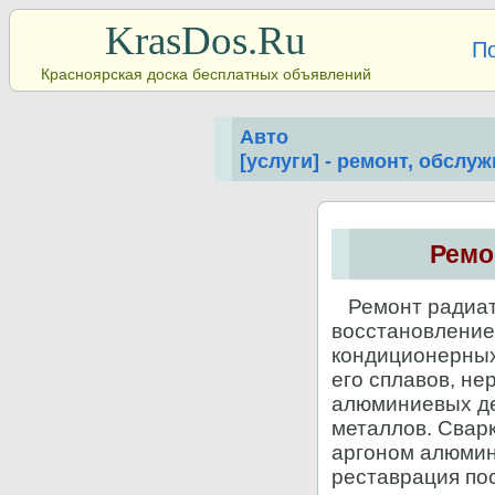
KrasDos.Ru
П
Красноярская доска бесплатных объявлений
Авто
[услуги] - ремонт, обслу
Ремо
Ремонт радиато
восстановление
кондиционерных
его сплавов, н
алюминиевых де
металлов. Сварк
аргоном алюмини
реставрация пос