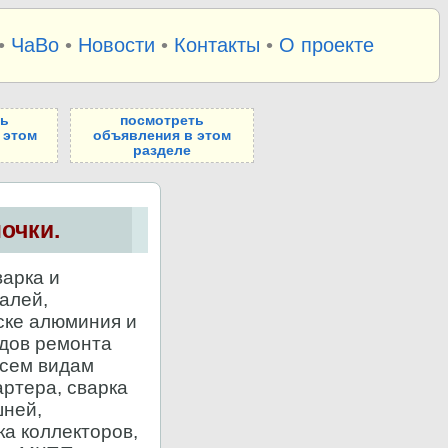
•
ЧаВо
•
Новости
•
Контакты
•
О проекте
ть
посмотреть
 этом
объявления в этом
разделе
очки.
арка и
алей,
ске алюминия и
одов ремонта
всем видам
артера, сварка
шней,
ка коллекторов,