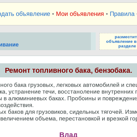
одать объявление
•
Мои объявления
•
Правила
размести
объявление в
живание
разделе
Ремонт топливного бака, бензобака.
ого бака грузовых, легковых автомобилей и спе
а, устранение течи, восстаноление внутренних 
 в алюминиевых баках. Пробоины и повреждени
воздействия.
х баков для грузовиков, сидельных тягочей. Из
увеличением объема, перестановкой и врезкой го
Влад