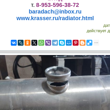
т.
8-953-596-38-72
baradach@inbox.ru
www.krasser.ru/radiator.html
да
действует 