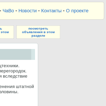
•
ЧаВо
•
Новости
•
Контакты
•
О проекте
ть
посмотреть
 этом
объявления в этом
разделе
цтехники.
перегородок.
я вследствие
менения штатной
рловины.