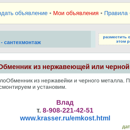
одать объявление
•
Мои объявления
•
Правила
разместить 
этом р
 - сантехмонтаж
Обменник из нержавеющей или черной 
оОбменник из нержавейки и черного металла. 
смонтируем и установим.
Влад
т.
8-908-221-42-51
www.krasser.ru/emkost.html
да