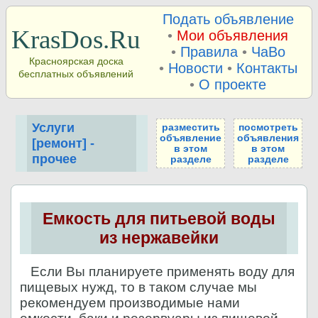
Подать объявление
KrasDos.Ru
•
Мои объявления
•
Правила
•
ЧаВо
Красноярская доска
•
Новости
•
Контакты
бесплатных объявлений
•
О проекте
Услуги
разместить
посмотреть
объявление
объявления
[ремонт] -
в этом
в этом
прочее
разделе
разделе
Емкость для питьевой воды
из нержавейки
Если Вы планируете применять воду для
пищевых нужд, то в таком случае мы
рекомендуем производимые нами