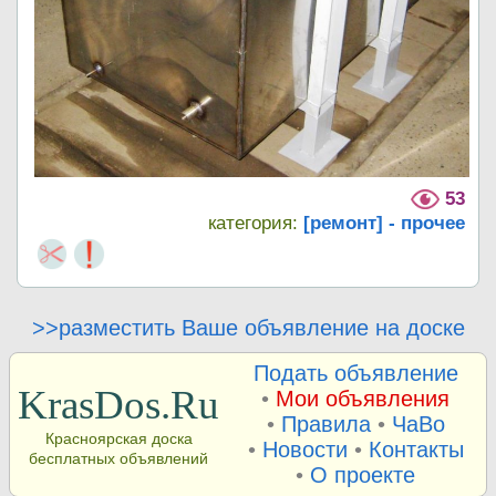
53
категория:
[ремонт] - прочее
>>разместить Ваше объявление на доске
Подать объявление
KrasDos.Ru
•
Мои объявления
•
Правила
•
ЧаВо
Красноярская доска
•
Новости
•
Контакты
бесплатных объявлений
•
О проекте