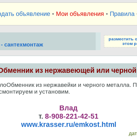
одать объявление
•
Мои объявления
•
Правила
разместить 
этом р
 - сантехмонтаж
Обменник из нержавеющей или черной 
оОбменник из нержавейки и черного металла. 
смонтируем и установим.
Влад
т.
8-908-221-42-51
www.krasser.ru/emkost.html
да