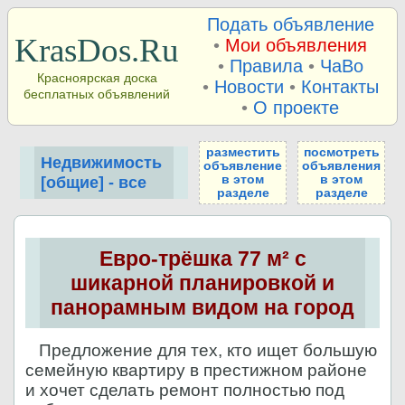
Подать объявление
KrasDos.Ru
•
Мои объявления
•
Правила
•
ЧаВо
Красноярская доска
•
Новости
•
Контакты
бесплатных объявлений
•
О проекте
разместить
посмотреть
Недвижимость
объявление
объявления
в этом
в этом
[общие] - все
разделе
разделе
Евро-трёшка 77 м² с
шикарной планировкой и
панорамным видом на город
Предложение для тех, кто ищет большую
семейную квартиру в престижном районе
и хочет сделать ремонт полностью под