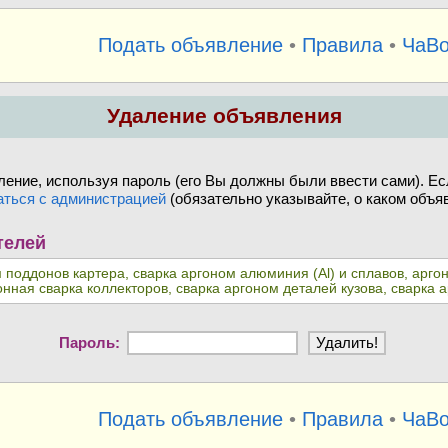
Подать объявление
•
Правила
•
ЧаВ
Удаление объявления
ение, используя пароль (его Вы должны были ввести сами). Ес
аться с администрацией
(обязательно указывайте, о каком объяв
телей
м поддонов картера, сварка аргоном алюминия (Al) и сплавов, арг
онная сварка коллекторов, сварка аргоном деталей кузова, сварка
Пароль:
Подать объявление
•
Правила
•
ЧаВ