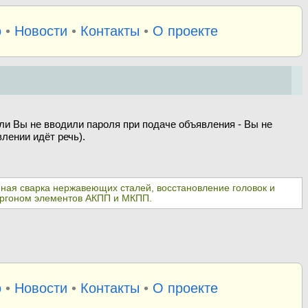
о
•
Новости
•
Контакты
•
О проекте
ли Вы не вводили пароля при подаче объявления - Вы не
лении идёт речь).
онная сварка нержавеющих сталей, восстановление головок и
 аргоном элементов АКПП и МКПП.
о
•
Новости
•
Контакты
•
О проекте