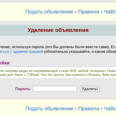
Подать объявление
•
Правила
•
ЧаВ
Удаление объявления
ение, используя пароль (его Вы должны были ввести сами). Ес
аться с администрацией
(обязательно указывайте, о каком объяв
ейки
для нагрева воды из нержавеющей стали AISI любой толщины. Наве
ки для бани с ТЭНом. Что бы купить бак нужного объема, Вам нуж
Пароль:
Подать объявление
•
Правила
•
ЧаВ