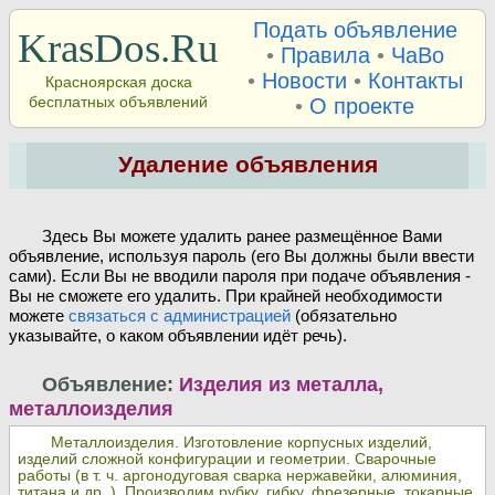
Подать объявление
KrasDos.Ru
•
Правила
•
ЧаВо
•
Новости
•
Контакты
Красноярская доска
бесплатных объявлений
•
О проекте
Удаление объявления
Здесь Вы можете удалить ранее размещённое Вами
объявление, используя пароль (его Вы должны были ввести
сами). Если Вы не вводили пароля при подаче объявления -
Вы не сможете его удалить. При крайней необходимости
можете
связаться с администрацией
(обязательно
указывайте, о каком объявлении идёт речь).
Объявление:
Изделия из металла,
металлоизделия
Металлоизделия. Изготовление корпусных изделий,
изделий сложной конфигурации и геометрии. Сварочные
работы (в т. ч. аргонодуговая сварка нержавейки, алюминия,
титана и др. ). Производим рубку, гибку, фрезерные, токарные,