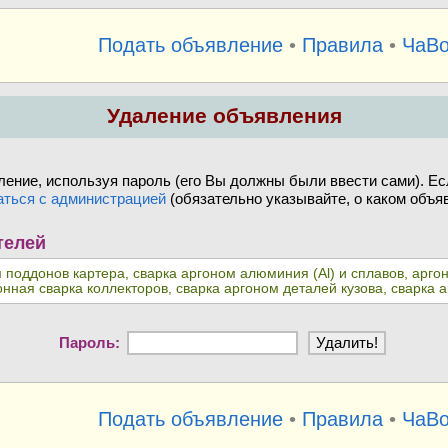
Подать объявление
•
Правила
•
ЧаВ
Удаление объявления
ение, используя пароль (его Вы должны были ввести сами). Ес
аться с администрацией
(обязательно указывайте, о каком объяв
телей
м поддонов картера, сварка аргоном алюминия (Al) и сплавов, арг
онная сварка коллекторов, сварка аргоном деталей кузова, сварка
Пароль:
Подать объявление
•
Правила
•
ЧаВ