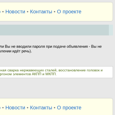
о
•
Новости
•
Контакты
•
О проекте
ли Вы не вводили пароля при подаче объявления - Вы не
лении идёт речь).
онная сварка нержавеющих сталей, восстановление головок и
 аргоном элементов АКПП и МКПП.
о
•
Новости
•
Контакты
•
О проекте