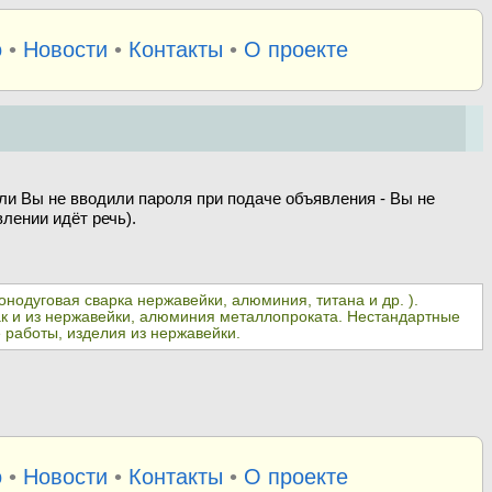
о
•
Новости
•
Контакты
•
О проекте
ли Вы не вводили пароля при подаче объявления - Вы не
лении идёт речь).
нодуговая сварка нержавейки, алюминия, титана и др. ).
так и из нержавейки, алюминия металлопроката. Нестандартные
 работы, изделия из нержавейки.
о
•
Новости
•
Контакты
•
О проекте