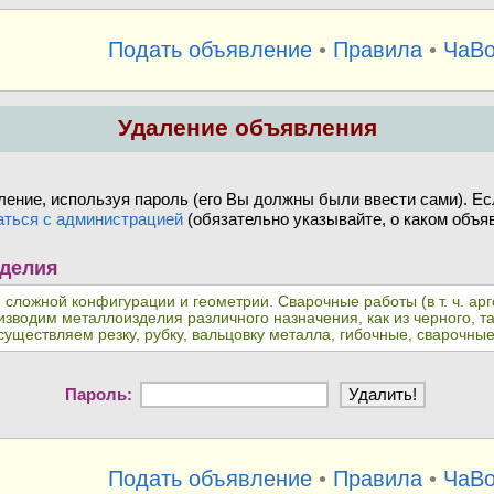
Подать объявление
•
Правила
•
ЧаВ
Удаление объявления
ение, используя пароль (его Вы должны были ввести сами). Ес
аться с администрацией
(обязательно указывайте, о каком объяв
зделия
сложной конфигурации и геометрии. Сварочные работы (в т. ч. арго
изводим металлоизделия различного назначения, как из черного, 
уществляем резку, рубку, вальцовку металла, гибочные, сварочные
Пароль:
Подать объявление
•
Правила
•
ЧаВ