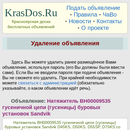
Подать объявление
KrasDos.Ru
•
Правила
•
ЧаВо
•
Новости
•
Контакты
Красноярская доска
бесплатных объявлений
•
О проекте
Удаление объявления
Здесь Вы можете удалить ранее размещённое Вами
объявление, используя пароль (его Вы должны были ввести
сами). Если Вы не вводили пароля при подаче объявления -
Вы не сможете его удалить. При крайней необходимости
можете
связаться с администрацией
(обязательно
указывайте, о каком объявлении идёт речь).
Объявление:
Натяжитель BH00009535
гусеничной цепи (гусеницы) буровых
установок Sandvik
Натяжитель BH00009535 гусеничной цепи (гусеницы)
буровых установок Sandvik D45KS, D50KS, D55SP, D75KS со