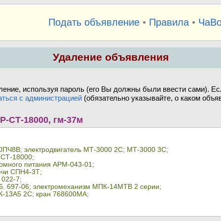
Подать объявление
•
Правила
•
ЧаВ
Удаление объявления
ение, используя пароль (его Вы должны были ввести сами). Ес
аться с администрацией
(обязательно указывайте, о каком объяв
Р-СТ-18000, гм-37м
0ПЧ8В; электродвигатель МТ-3000 2С; МТ-3000 3С;
-СТ-18000;
омного питания АРМ-043-01;
ечи СПН4-3Т;
 022-7;
966. 697-06; электромеханизм МПК-14МТВ 2 серии;
-13А5 2С; кран 768600МА;