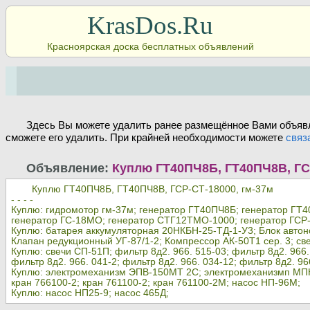
KrasDos.Ru
Красноярская доска бесплатных объявлений
Здесь Вы можете удалить ранее размещённое Вами объявл
сможете его удалить. При крайней необходимости можете
связ
Объявление:
Куплю ГТ40ПЧ8Б, ГТ40ПЧ8В, ГС
Куплю ГТ40ПЧ8Б, ГТ40ПЧ8В, ГСР-СТ-18000, гм-37м
- - - -
Куплю: гидромотор гм-37м; генератор ГТ40ПЧ8Б; генератор ГТ4
генератор ГС-18МО; генератор СТГ12ТМО-1000; генератор ГСР
Куплю: батарея аккумуляторная 20НКБН-25-ТД-1-У3; Блок автон
Клапан редукционный УГ-87/1-2; Компрессор АК-50Т1 сер. 3; св
Куплю: свечи СП-51П; фильтр 8д2. 966. 515-03; фильтр 8д2. 966.
фильтр 8д2. 966. 041-2; фильтр 8д2. 966. 034-12; фильтр 8д2. 
Куплю: электромеханизм ЭПВ-150МТ 2С; электромеханизмп МПК
кран 766100-2; кран 761100-2; кран 761100-2М; насос НП-96М;
Куплю: насос НП25-9; насос 465Д;