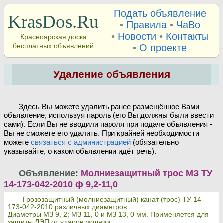
Подать объявление
KrasDos.Ru
•
Правила
•
ЧаВо
•
Новости
•
Контакты
Красноярская доска
бесплатных объявлений
•
О проекте
Удаление объявления
Здесь Вы можете удалить ранее размещённое Вами
объявление, используя пароль (его Вы должны были ввести
сами). Если Вы не вводили пароля при подаче объявления -
Вы не сможете его удалить. При крайней необходимости
можете
связаться с администрацией
(обязательно
указывайте, о каком объявлении идёт речь).
Объявление:
Молниезащитный трос МЗ ТУ
14-173-042-2010 ф 9,2-11,0
Грозозащитный (молниезащитный) канат (трос) ТУ 14-
173-042-2010 различных диаметров.
Диаметры МЗ 9, 2; МЗ 11, 0 и МЗ 13, 0 мм. Применяется для
защиты ЛЭП от ударов молнии.