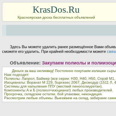
KrasDos.Ru
Красноярская доска бесплатных объявлений
Здесь Вы можете удалить ранее размещённое Вами объявл
сможете его удалить. При крайней необходимости можете
связ
Объявление:
Закупаем полиолы и полиизоц
Деньги за ваш неликвид! Постоянно покупаем излишки сыр
Нам подходят:
Полиолы: Лапрол, Баймер (все серии: Н30, Н40, Н50, Спрэй М1,
Изоцианаты: Воранат М 229, Suprasec 2067, Десмодур (1511 Л, 
Системы для напыления ППУ (жесткий пенополиуретан).
Компоненты А и Б (полиол+изоцианат) любых производителей.
Просрочка, складские остатки, бой упаковки, некондиция.
Рассмотрим любые объемы. Выезжаем на склад, забираем сами.