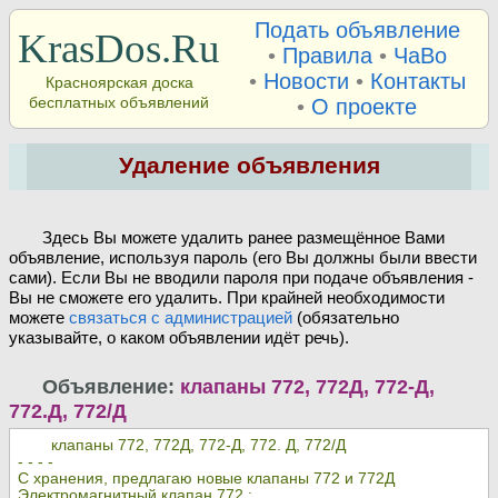
Подать объявление
KrasDos.Ru
•
Правила
•
ЧаВо
•
Новости
•
Контакты
Красноярская доска
бесплатных объявлений
•
О проекте
Удаление объявления
Здесь Вы можете удалить ранее размещённое Вами
объявление, используя пароль (его Вы должны были ввести
сами). Если Вы не вводили пароля при подаче объявления -
Вы не сможете его удалить. При крайней необходимости
можете
связаться с администрацией
(обязательно
указывайте, о каком объявлении идёт речь).
Объявление:
клапаны 772, 772Д, 772-Д,
772.Д, 772/Д
клапаны 772, 772Д, 772-Д, 772. Д, 772/Д
- - - -
С хранения, предлагаю новые клапаны 772 и 772Д
Электромагнитный клапан 772 ;