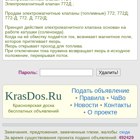
Электромагнитный клапан 772Д ;
Продам электромагнитные клапаны (топливные) 772; 772Д;
772-Д; 772. Д; 772/Д;
Принцип действия электромагнитного клапана основан на
работе катушки (соленоида).
Когда на её обмотку подаётся ток, возникает магнитное поле,
которое притягивает якорь.
Якорь открывает проход для топлива.
При отключении тока пружина возвращает якорь в исходное
положение, перекрывая поток.
Пароль:
Подать объявление
KrasDos.Ru
•
Правила
•
ЧаВо
•
Новости
•
Контакты
Красноярская доска
бесплатных объявлений
•
О проекте
Замечания, предложения, замеченные глюки, жалобы:
сюда
За время существования проекта подано объявлений:
492429