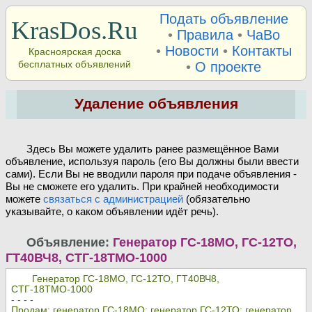
Подать объявление
KrasDos.Ru
•
Правила
•
ЧаВо
•
Новости
•
Контакты
Красноярская доска
бесплатных объявлений
•
О проекте
Удаление объявления
Здесь Вы можете удалить ранее размещённое Вами
объявление, используя пароль (его Вы должны были ввести
сами). Если Вы не вводили пароля при подаче объявления -
Вы не сможете его удалить. При крайней необходимости
можете
связаться с администрацией
(обязательно
указывайте, о каком объявлении идёт речь).
Объявление:
Генератор ГС-18МО, ГС-12ТО,
ГТ40ВЧ8, СТГ-18ТМО-1000
Генератор ГС-18МО, ГС-12ТО, ГТ40ВЧ8,
СТГ-18ТМО-1000
- - - -
Продам: генератор ГС-18МО; генератор ГС-12ТО; генератор