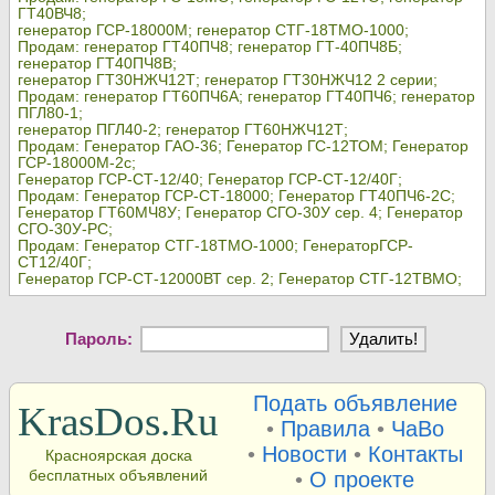
ГТ40ВЧ8;
генератор ГСР-18000М; генератор СТГ-18ТМО-1000;
Продам: генератор ГТ40ПЧ8; генератор ГТ-40ПЧ8Б;
генератор ГТ40ПЧ8В;
генератор ГТ30НЖЧ12Т; генератор ГТ30НЖЧ12 2 серии;
Продам: генератор ГТ60ПЧ6А; генератор ГТ40ПЧ6; генератор
ПГЛ80-1;
генератор ПГЛ40-2; генератор ГТ60НЖЧ12Т;
Продам: Генератор ГАО-36; Генератор ГС-12ТОМ; Генератор
ГСР-18000М-2с;
Генератор ГСР-СТ-12/40; Генератор ГСР-СТ-12/40Г;
Продам: Генератор ГСР-СТ-18000; Генератор ГТ40ПЧ6-2С;
Генератор ГТ60МЧ8У; Генератор СГО-30У сер. 4; Генератор
СГО-30У-РС;
Продам: Генератор СТГ-18ТМО-1000; ГенераторГСР-
СТ12/40Г;
Генератор ГСР-СТ-12000ВТ сер. 2; Генератор СТГ-12ТВМО;
Пароль:
Подать объявление
KrasDos.Ru
•
Правила
•
ЧаВо
•
Новости
•
Контакты
Красноярская доска
бесплатных объявлений
•
О проекте