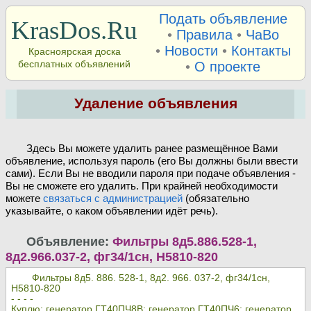
Подать объявление
KrasDos.Ru
•
Правила
•
ЧаВо
•
Новости
•
Контакты
Красноярская доска
бесплатных объявлений
•
О проекте
Удаление объявления
Здесь Вы можете удалить ранее размещённое Вами
объявление, используя пароль (его Вы должны были ввести
сами). Если Вы не вводили пароля при подаче объявления -
Вы не сможете его удалить. При крайней необходимости
можете
связаться с администрацией
(обязательно
указывайте, о каком объявлении идёт речь).
Объявление:
Фильтры 8д5.886.528-1,
8д2.966.037-2, фг34/1сн, Н5810-820
Фильтры 8д5. 886. 528-1, 8д2. 966. 037-2, фг34/1сн,
Н5810-820
- - - -
Куплю: генератор ГТ40ПЧ8В; генератор ГТ40ПЧ6; генератор