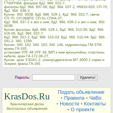
ГТ60ПЧ6А; фильтры 8д2. 966. 022-7;
фильтры 8д2. 966. 697-06; 8д2. 966. 037-2; Н5810-820; СП-70;
8д2. 966. 038-2;
Куплю: 350. 003В; 8д5. 886. 528-1; 8д2. 966. 022-7; свечи
СП-70; СП-06ВП3; СП-51 СПН4-3Т;
8д2. 966. 037-2 и зип к ним; 8д2. 966. 038-2 и зип к ним; 350.
003В;
Куплю фильтры: 8д5. 886. 528-1; 8д2. 966. 512-06; 8д2. 966.
516-05; 8д2. 966. 022-7;
8д2. 966. 021-2; 8д2. 966. 515-03; 8д2. 966. 515-04; 8д2. 966.
041-2; 340. 129А;
Куплю: 340. 162; 340. 163; 340. 146; гидромоторы ГМ-37М;
краны ГА-165;
установки УПГ-48 УПГ-56 ЗИП к ним кронштейны, пластины,
кабели; кран ГА-172-00-2Т;
Куплю: кран УЭ24/1-2; электродвигатели МТ-3000 2 серии и
3серии; краны ГА-165
Пароль:
Подать объявление
KrasDos.Ru
•
Правила
•
ЧаВо
•
Новости
•
Контакты
Красноярская доска
бесплатных объявлений
•
О проекте