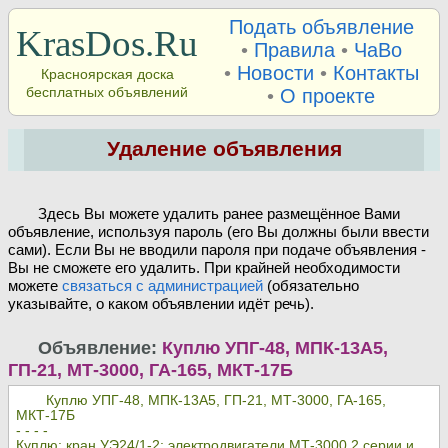
Подать объявление
KrasDos.Ru
•
Правила
•
ЧаВо
•
Новости
•
Контакты
Красноярская доска
бесплатных объявлений
•
О проекте
Удаление объявления
Здесь Вы можете удалить ранее размещённое Вами
объявление, используя пароль (его Вы должны были ввести
сами). Если Вы не вводили пароля при подаче объявления -
Вы не сможете его удалить. При крайней необходимости
можете
связаться с администрацией
(обязательно
указывайте, о каком объявлении идёт речь).
Объявление:
Куплю УПГ-48, МПК-13А5,
ГП-21, МТ-3000, ГА-165, МКТ-17Б
Куплю УПГ-48, МПК-13А5, ГП-21, МТ-3000, ГА-165,
МКТ-17Б
- - - -
Куплю: кран УЭ24/1-2; электродвигатели МТ-3000 2 серии и