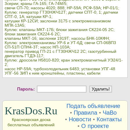
3серии; краны ГА-165; ГА-74М/5;
свечи СП-70; насосы 4020; 888; НР-59А; РСФ-59А; НР-01/1;
Куплю: генератор ГТ30НЖЧ12Т; датчики СПТ-0, 1; датчики
СПТ-0, 1А; катушки КР-1;
катушки КР-12СИ; заслонки 3175 с электромеханизмом
МПК-13А5;
Куплю: клапаны МКТ-17Б; блоки зажигания СК224-05 2С;
блоки зажигания СК224-6 2С;
клапаны МКТ-16; заслонки 1919Т; насосы БНК-10КФН;
Куплю: электромеханизмы УР-6 и УТ-6Д; свечи СП-06ВП3
СП-51П СПН4-3Т; насос НП-103А;
генератор привод ГП-21 с ГТ30НЖЧ12 2С; газотурбинный
двигатель ГТДЭ-117;
Куплю: дроссели Н5810-820; кран электромагнитный УЭ24/1-
2;
насос НР-59А; турбохолодильник 6483; установки УПГ-48
УПГ-56 ЗИП к ним кронштейны, пластины, кабели
Пароль:
Подать объявление
KrasDos.Ru
•
Правила
•
ЧаВо
•
Новости
•
Контакты
Красноярская доска
бесплатных объявлений
•
О проекте