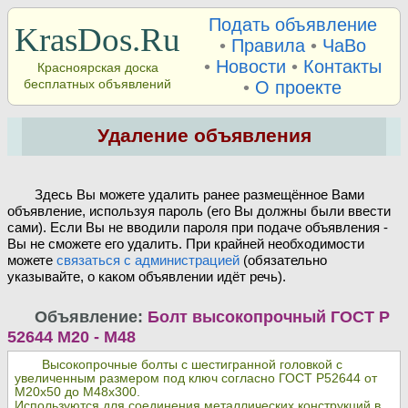
Подать объявление
KrasDos.Ru
•
Правила
•
ЧаВо
•
Новости
•
Контакты
Красноярская доска
бесплатных объявлений
•
О проекте
Удаление объявления
Здесь Вы можете удалить ранее размещённое Вами
объявление, используя пароль (его Вы должны были ввести
сами). Если Вы не вводили пароля при подаче объявления -
Вы не сможете его удалить. При крайней необходимости
можете
связаться с администрацией
(обязательно
указывайте, о каком объявлении идёт речь).
Объявление:
Болт высокопрочный ГОСТ Р
52644 М20 - М48
Высокопрочные болты с шестигранной головкой с
увеличенным размером под ключ согласно ГОСТ Р52644 от
М20х50 до М48х300.
Используются для соединения металлических конструкций в