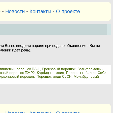
о
•
Новости
•
Контакты
•
О проекте
ли Вы не вводили пароля при подаче объявления - Вы не
лении идёт речь).
иниевый порошок ПА-1, Бронзовый порошок, Вольфрамовый
ный порошок ПЖР2, Карбид кремния, Порошок кобальта CoCr,
 Циркониевый порошок, Порошок меди CuCH, Молибденовый