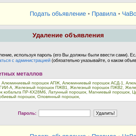
Подать объявление
•
Правила
•
ЧаВ
Удаление объявления
ение, используя пароль (его Вы должны были ввести сами). Ес
аться с администрацией
(обязательно указывайте, о каком объяв
етных металлов
 Алюминиевый порошок АПЖ, Алюминиевый порошок АСД-1, Алюм
ГИИ-А, Железный порошок ПЖВ1, Железный порошок ПЖВ2, Желез
шок кобальта ПР-КХ28М6, Латунный порошок, Магниевый порошок,
обиевый порошок, Оловянный порошок,
Пароль: