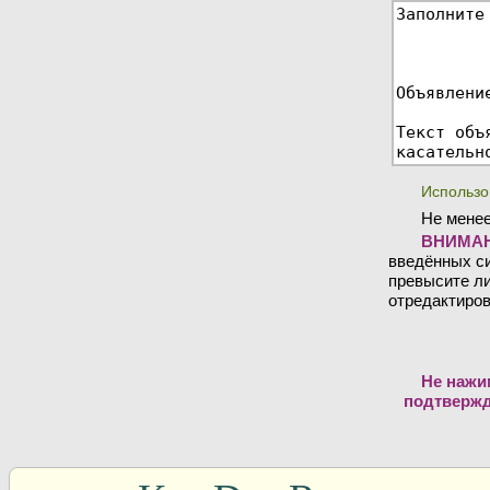
Использо
Не менее
ВНИМАН
введённых си
превысите ли
отредактиров
Не нажи
подтвержд