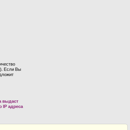
ичество
). Если Вы
едложит
а выдаст
 IP адреса