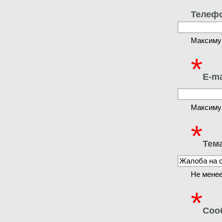
Телеф
Максиму
*
E-ma
Максиму
*
Тем
Не менее
*
Соо