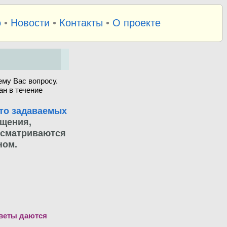
о
•
Новости
•
Контакты
•
О проекте
му Вас вопросу.
ан в течение
то задаваемых
бщения,
ссматриваются
ном.
тветы даются