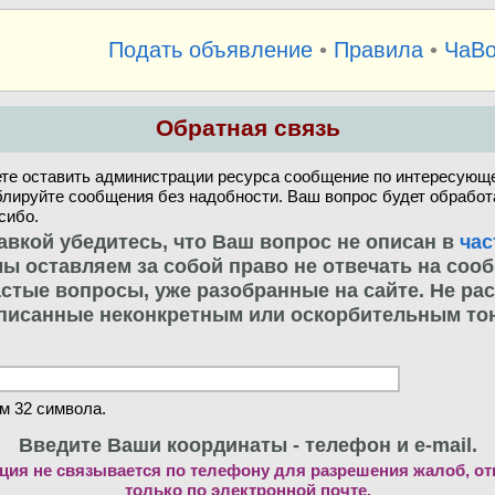
Подать объявление
•
Правила
•
ЧаВ
Обратная связь
те оставить администрации ресурса сообщение по интересующе
блируйте сообщения без надобности. Ваш вопрос будет обработ
сибо.
авкой убедитесь, что Ваш вопрос не описан в
час
. мы оставляем за собой право не отвечать на соо
стые вопросы, уже разобранные на сайте. Не ра
писанные неконкретным или оскорбительным то
м 32 символа.
Введите Ваши координаты - телефон и e-mail.
ия не связывается по телефону для разрешения жалоб, о
только по электронной почте.